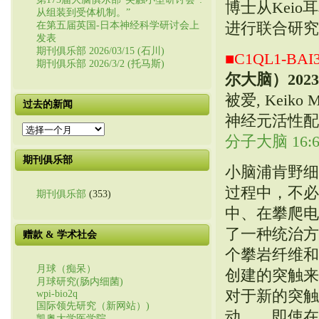
博士从Keio耳鼻
从组装到受体机制。”
进行联合研究
在第五届英国-日本神经科学研讨会上
发表
期刊俱乐部 2026/03/15 (石川)
■C1QL1-
期刊俱乐部 2026/3/2 (托马斯)
尔大脑）
2023
被爱, Keiko 
过去的新闻
神经元活性配位
过
分子大脑 16:6
去
的
期刊俱乐部
新
小脑浦肯野细
闻
过程中，不必
期刊俱乐部
(353)
中、在攀爬电线
了一种统治方
赠款 & 学术社会
个攀岩纤维和
月球（痴呆）
创建的突触来
月球研究(肠内细菌)
对于新的突触，
wpi-bio2q
国际领先研究（新网站）)
动。。即使在
凯奥大学医学院