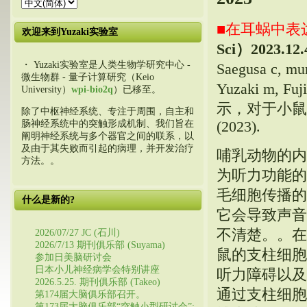
■在耳蜗中表
欢迎来到Yuzaki实验室
Sci）
2023.12.
・ Yuzaki实验室是人类生物学研究中心 -
Saegusa c, m
微生物群 - 量子计算研究（Keio
Yuzaki m,
University）
wpi-bio2q
）已移至。
示，对于小鼠
除了中枢神经系统、专注于周围，自主和
(2023).
肠神经系统中的突触形成机制、我们旨在
阐明神经系统与多个器官之间的联系，以
及由于其失败而引起的病理，并开发治疗
哺乳动物的内
方法。。
为听力功能的
毛细胞传播的
什么是新的?
它会导致声音
不清楚。。在
2026/07/27 JC (石川)
2026/7/13 期刊俱乐部 (Suyama)
鼠的支柱细胞
参加日美脑研讨会
日本小儿神经病学会特别讲座
听力障碍以及
2026.5.25. 期刊俱乐部 (Takeo)
通过支柱细胞
第174届大脑俱乐部召开。
第173届大脑俱乐部“突触小型研讨会”: