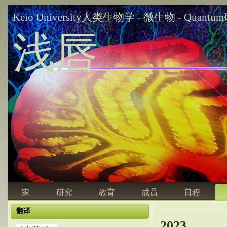
Keio University人类生物学 - 微生物 - Quant
浅唇
家
研究
教育
成员
日程
翻译
2023