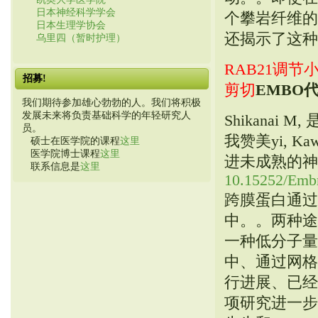
日本神经科学学会
个攀岩纤维的内
日本生理学协会
还揭示了这种现
乌里四（暂时护理）
RAB21调
招募!
剪切
EMBO
我们期待参加雄心勃勃的人。我们将积极
发展未来将负责基础科学的年轻研究人
Shikanai M, 
员。
我赞美yi, Ka
硕士在医学院的课程
这里
医学院博士课程
这里
进未成熟的神
联系信息是
这里
10.15252/Emb
跨膜蛋白通过
中。。两种途
一种低分子量
中、通过网格
行进展、已经
项研究进一步开发了