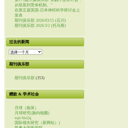
从组装到受体机制。”
在第五届英国-日本神经科学研讨会上
发表
期刊俱乐部 2026/03/15 (石川)
期刊俱乐部 2026/3/2 (托马斯)
过去的新闻
过
去
的
期刊俱乐部
新
闻
期刊俱乐部
(353)
赠款 & 学术社会
月球（痴呆）
月球研究(肠内细菌)
wpi-bio2q
国际领先研究（新网站）)
凯奥大学医学院