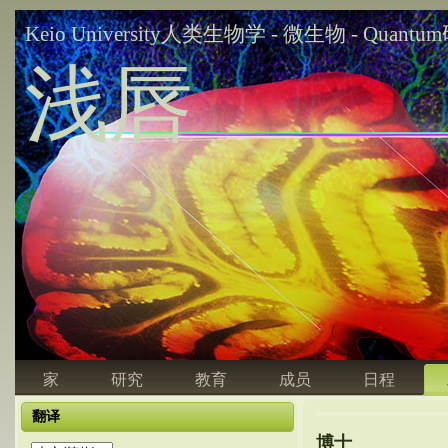
Keio University人类生物学 - 微生物 - Quant
浅唇
家
研究
教育
成员
日程
翻译
博士