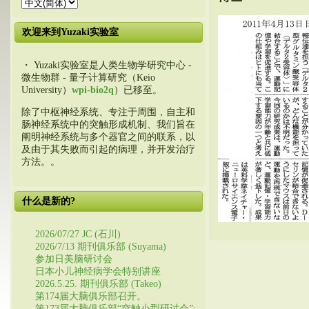
欢迎来到Yuzaki实验室
・ Yuzaki实验室是人类生物学研究中心 -
微生物群 - 量子计算研究（Keio
University）
wpi-bio2q
）已移至。
除了中枢神经系统、专注于周围，自主和
肠神经系统中的突触形成机制、我们旨在
阐明神经系统与多个器官之间的联系，以
及由于其失败而引起的病理，并开发治疗
方法。。
什么是新的?
2026/07/27 JC (石川)
2026/7/13 期刊俱乐部 (Suyama)
参加日美脑研讨会
日本小儿神经病学会特别讲座
2026.5.25. 期刊俱乐部 (Takeo)
第174届大脑俱乐部召开。
第173届大脑俱乐部“突触小型研讨会”: