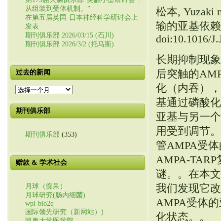
从组装到受体机制。”
松本, Yuz
在第五届英国-日本神经科学研讨会上
输的亚基依赖
发表
期刊俱乐部 2026/03/15 (石川)
doi:10.1016/J
期刊俱乐部 2026/3/2 (托马斯)
长期抑制现象
后突触的AM
过去的新闻
化（内吞），
过
去
基通过磷酸化
的
期刊俱乐部
亚基与另一个
新
闻
用受到调节。
期刊俱乐部
(353)
管AMPA受
AMPA-TA
赠款 & 学术社会
谜。。在本文
我们发现它改
月球（痴呆）
月球研究(肠内细菌)
AMPA受体的
wpi-bio2q
国际领先研究（新网站）)
化状态。。
凯奥大学医学院