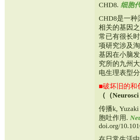
CHD8.
细胞
CHD8是一
相关的基因之
常已有很长时
项研究涉及淘
基因在小脑发
究所的九州大
电生理表型分
■破坏旧的和
（（Neurosci
传播k, Yu
胞吐作用.
Neu
doi.org/10.101
在日常生活中