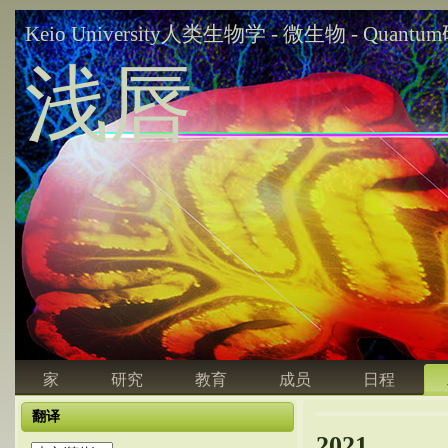
Keio University人类生物学 - 微生物 - Quant
浅唇
家
研究
教育
成员
日程
翻译
2021