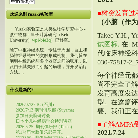
■树突发育过程
欢迎来到Yuzaki实验室
（小脑（作为
・ Yuzaki实验室是人类生物学研究中心 -
Takeo Y.H., Y
微生物群 - 量子计算研究（Keio
University）
wpi-bio2q
）已移至。
试图标.
在: M
除了中枢神经系统、专注于周围，自主和
代临床神经科学. 施普
肠神经系统中的突触形成机制、我们旨在
030-75817-2
阐明神经系统与多个器官之间的联系，以
及由于其失败而引起的病理，并开发治疗
方法。。
每个神经元都
尚不完全了解哪
什么是新的?
发育高度发达
型。在这篇评
2026/07/27 JC (石川)
要、我们正在
2026/7/13 期刊俱乐部 (Suyama)
参加日美脑研讨会
日本小儿神经病学会特别讲座
■了解AMP
2026.5.25. 期刊俱乐部 (Takeo)
2021.7.24
第174届大脑俱乐部召开。
第173届大脑俱乐部“突触小型研讨会”: