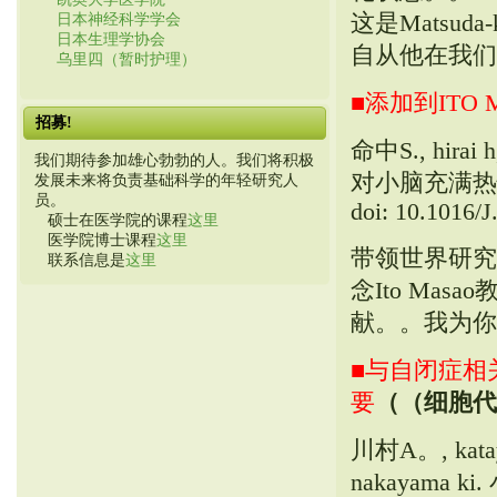
这是Matsu
日本神经科学学会
日本生理学协会
自从他在我们
乌里四（暂时护理）
■添加到ITO
招募!
命中S., hir
我们期待参加雄心勃勃的人。我们将积极
对小脑充满热情. 
发展未来将负责基础科学的年轻研究人
员。
doi: 10.1016/
硕士在医学院的课程
这里
医学院博士课程
这里
带领世界研究
联系信息是
这里
念Ito Ma
献。。我为你
■与自闭症相
要
（（细胞代
川村A。, kataya
nakayam