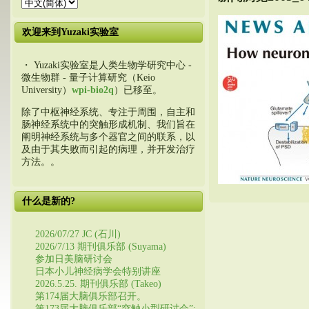
欢迎来到Yuzaki实验室
・ Yuzaki实验室是人类生物学研究中心 -
微生物群 - 量子计算研究（Keio
University）
wpi-bio2q
）已移至。
除了中枢神经系统、专注于周围，自主和
肠神经系统中的突触形成机制、我们旨在
阐明神经系统与多个器官之间的联系，以
及由于其失败而引起的病理，并开发治疗
方法。。
什么是新的?
2026/07/27 JC (石川)
2026/7/13 期刊俱乐部 (Suyama)
参加日美脑研讨会
日本小儿神经病学会特别讲座
2026.5.25. 期刊俱乐部 (Takeo)
第174届大脑俱乐部召开。
第173届大脑俱乐部“突触小型研讨会”: