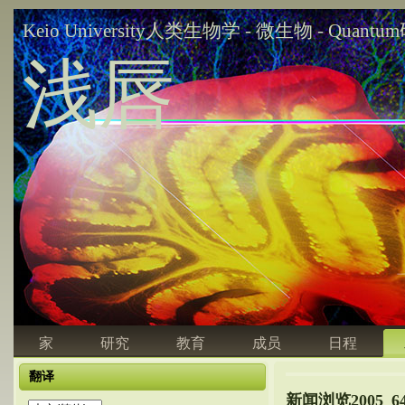
Keio University人类生物学 - 微生物 - Quant
浅唇
家
研究
教育
成员
日程
翻译
新闻浏览2005_64