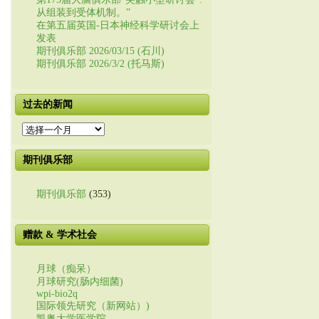
从组装到受体机制。”
在第五届英国-日本神经科学研讨会上
发表
期刊俱乐部 2026/03/15 (石川)
期刊俱乐部 2026/3/2 (托马斯)
过去的新闻
过
去
的
期刊俱乐部
新
闻
期刊俱乐部
(353)
赠款 & 学术社会
月球（痴呆）
月球研究(肠内细菌)
wpi-bio2q
国际领先研究（新网站）)
凯奥大学医学院