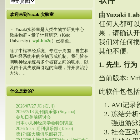
软件
由Yuzaki L
欢迎来到Yuzaki实验室
任何人都可以使
・ Yuzaki实验室是人类生物学研究中心 -
果，请确认开发
微生物群 - 量子计算研究（Keio
我们对任何损
University）
wpi-bio2q
）已移至。
其他不便.
除了中枢神经系统、专注于周围，自主和
肠神经系统中的突触形成机制、我们旨在
阐明神经系统与多个器官之间的联系，以
1. 先生. 行为
及由于其失败而引起的病理，并开发治疗
方法。。
当前版本: Mrbeh
此软件包包括
什么是新的?
AVI记录
2026/07/27 JC (石川)
2026/7/13 期刊俱乐部 (Suyama)
冻结分析
参加日美脑研讨会
强迫游泳
日本小儿神经病学会特别讲座
2026.5.25. 期刊俱乐部 (Takeo)
社会互动
第174届大脑俱乐部召开。
第173届大脑俱乐部“突触小型研讨会”: