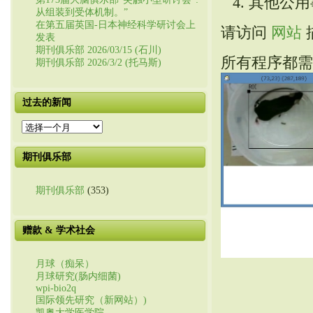
其他公用
从组装到受体机制。”
在第五届英国-日本神经科学研讨会上
请访问
网站
发表
期刊俱乐部 2026/03/15 (石川)
所有程序都需要窗口
期刊俱乐部 2026/3/2 (托马斯)
过去的新闻
过
去
的
期刊俱乐部
新
闻
期刊俱乐部
(353)
赠款 & 学术社会
月球（痴呆）
月球研究(肠内细菌)
wpi-bio2q
国际领先研究（新网站）)
凯奥大学医学院