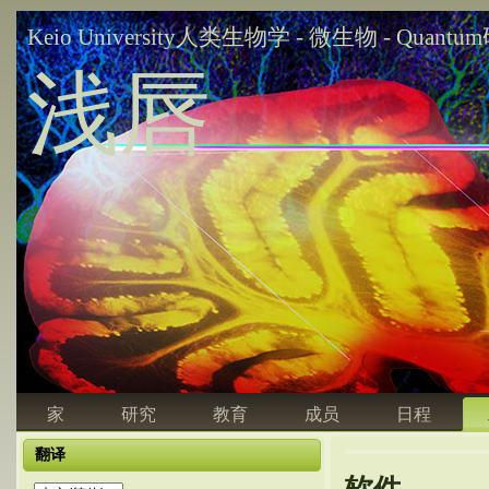
Keio University人类生物学 - 微生物 - Quant
浅唇
家
研究
教育
成员
日程
翻译