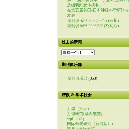
从组装到受体机制。”
在第五届英国-日本神经科学研讨
发表
期刊俱乐部 2026/03/15 (石川)
期刊俱乐部 2026/3/2 (托马斯)
过去的新闻
过
去
的
期刊俱乐部
新
闻
期刊俱乐部
(353)
赠款 & 学术社会
月球（痴呆）
月球研究(肠内细菌)
wpi-bio2q
国际领先研究（新网站）)
凯奥大学医学院