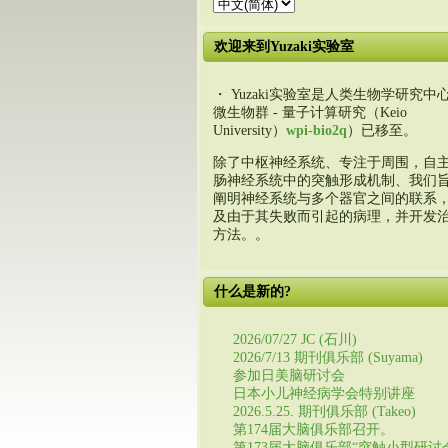
欢迎来到Yuzaki实验室
・ Yuzaki实验室是人类生物学研究中心
微生物群 - 量子计算研究（Keio
University）
wpi-bio2q
）已移至。
除了中枢神经系统、专注于周围，自
肠神经系统中的突触形成机制、我们
阐明神经系统与多个器官之间的联系
及由于其失败而引起的病理，并开发
方法。。
什么是新的?
2026/07/27 JC (石川)
2026/7/13 期刊俱乐部 (Suyama)
参加日美脑研讨会
日本小儿神经病学会特别讲座
2026.5.25. 期刊俱乐部 (Takeo)
第174届大脑俱乐部召开。
第173届大脑俱乐部“突触小型研讨会