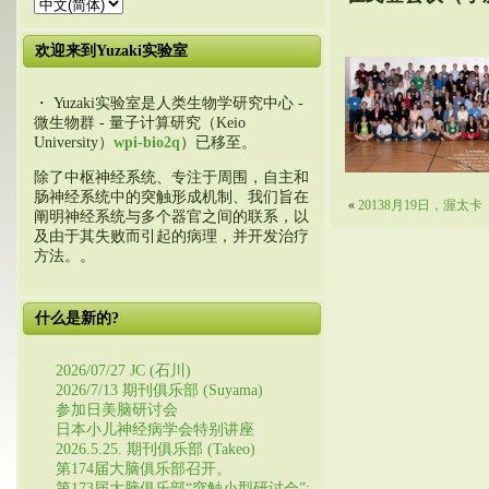
欢迎来到Yuzaki实验室
・ Yuzaki实验室是人类生物学研究中心 -
微生物群 - 量子计算研究（Keio
University）
wpi-bio2q
）已移至。
除了中枢神经系统、专注于周围，自主和
肠神经系统中的突触形成机制、我们旨在
«
20138月19日，渥太卡
阐明神经系统与多个器官之间的联系，以
及由于其失败而引起的病理，并开发治疗
方法。。
什么是新的?
2026/07/27 JC (石川)
2026/7/13 期刊俱乐部 (Suyama)
参加日美脑研讨会
日本小儿神经病学会特别讲座
2026.5.25. 期刊俱乐部 (Takeo)
第174届大脑俱乐部召开。
第173届大脑俱乐部“突触小型研讨会”: