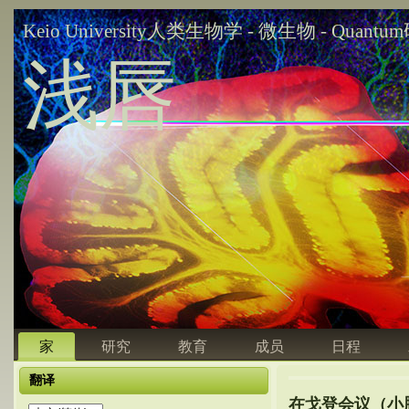
Keio University人类生物学 - 微生物 - Quant
浅唇
家
研究
教育
成员
日程
翻译
在戈登会议（小