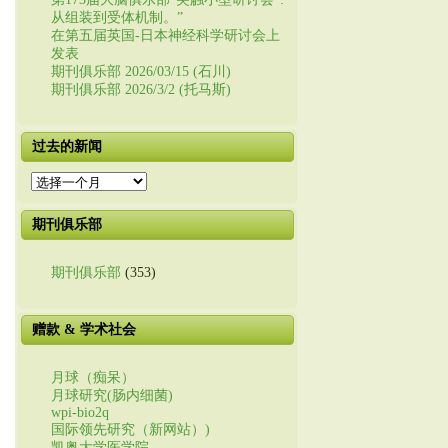
从组装到受体机制。”
在第五届英国-日本神经科学研讨会上
发表
期刊俱乐部 2026/03/15 (石川)
期刊俱乐部 2026/3/2 (托马斯)
过去的新闻
过
去
的
期刊俱乐部
新
闻
期刊俱乐部
(353)
赠款 & 学术社会
月球（痴呆）
月球研究(肠内细菌)
wpi-bio2q
国际领先研究（新网站）)
凯奥大学医学院