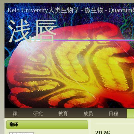
Keio University人类生物学 - 微生物 - Quant
浅唇
家
研究
教育
成员
日程
翻译
2026