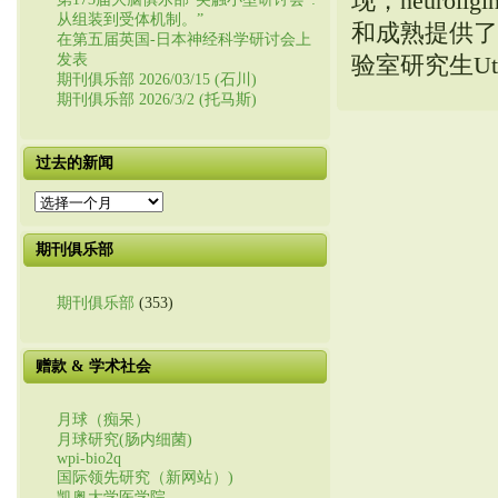
现，neuro
从组装到受体机制。”
和成熟提供了
在第五届英国-日本神经科学研讨会上
发表
验室研究生U
期刊俱乐部 2026/03/15 (石川)
期刊俱乐部 2026/3/2 (托马斯)
过去的新闻
过
去
的
期刊俱乐部
新
闻
期刊俱乐部
(353)
赠款 & 学术社会
月球（痴呆）
月球研究(肠内细菌)
wpi-bio2q
国际领先研究（新网站）)
凯奥大学医学院