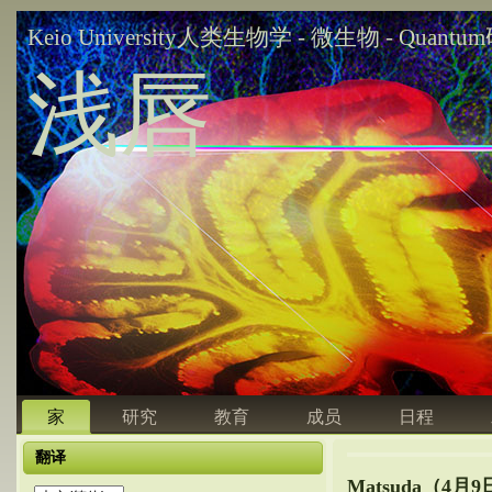
Keio University人类生物学 - 微生物 - Quant
浅唇
家
研究
教育
成员
日程
翻译
Matsuda（4月