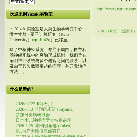
http://www.nature.com
欢迎来到Yuzaki实验室
・ Yuzaki实验室是人类生物学研究中心 -
«
20124月2日（渥太卡）
微生物群 - 量子计算研究（Keio
University）
wpi-bio2q
）已移至。
除了中枢神经系统、专注于周围，自主和
肠神经系统中的突触形成机制、我们旨在
阐明神经系统与多个器官之间的联系，以
及由于其失败而引起的病理，并开发治疗
方法。。
什么是新的?
2026/07/27 JC (石川)
2026/7/13 期刊俱乐部 (Suyama)
参加日美脑研讨会
日本小儿神经病学会特别讲座
2026.5.25. 期刊俱乐部 (Takeo)
第174届大脑俱乐部召开。
第173届大脑俱乐部“突触小型研讨会”: