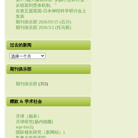
从组装到受体机制。”
在第五届英国-日本神经科学研讨会上
发表
期刊俱乐部 2026/03/15 (石川)
期刊俱乐部 2026/3/2 (托马斯)
过去的新闻
过
去
的
期刊俱乐部
新
闻
期刊俱乐部
(353)
赠款 & 学术社会
月球（痴呆）
月球研究(肠内细菌)
wpi-bio2q
国际领先研究（新网站）)
凯奥大学医学院