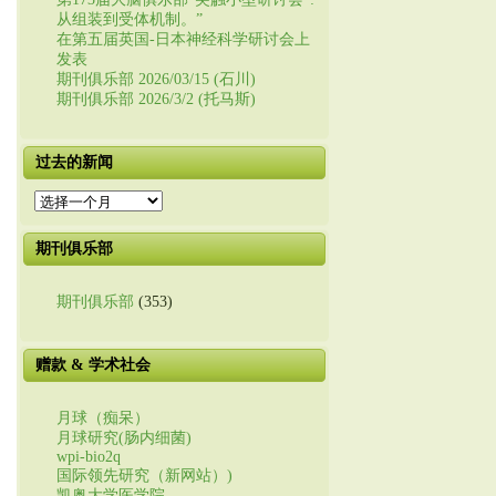
从组装到受体机制。”
在第五届英国-日本神经科学研讨会上
发表
期刊俱乐部 2026/03/15 (石川)
期刊俱乐部 2026/3/2 (托马斯)
过去的新闻
过
去
的
期刊俱乐部
新
闻
期刊俱乐部
(353)
赠款 & 学术社会
月球（痴呆）
月球研究(肠内细菌)
wpi-bio2q
国际领先研究（新网站）)
凯奥大学医学院