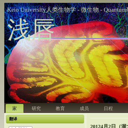
Keio University人类生物学 - 微生物 - Quant
浅唇
家
研究
教育
成员
日程
翻译
20124月2日（