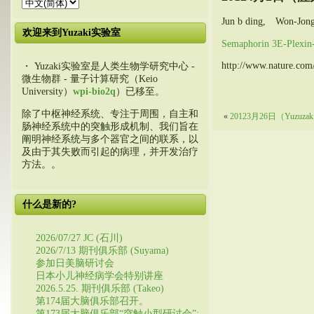
Jun b ding, Won-Jon
欢迎来到Yuzaki实验室
Semaphorin 3E
http://www.nature.com/
・ Yuzaki实验室是人类生物学研究中心 -
微生物群 - 量子计算研究（Keio
University）
wpi-bio2q
）已移至。
除了中枢神经系统、专注于周围，自主和
«
20123月26日（Yuzuzak
肠神经系统中的突触形成机制、我们旨在
阐明神经系统与多个器官之间的联系，以
及由于其失败而引起的病理，并开发治疗
方法。。
什么是新的?
2026/07/27 JC (石川)
2026/7/13 期刊俱乐部 (Suyama)
参加日美脑研讨会
日本小儿神经病学会特别讲座
2026.5.25. 期刊俱乐部 (Takeo)
第174届大脑俱乐部召开。
第173届大脑俱乐部“突触小型研讨会”: