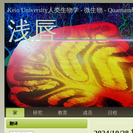
Keio University人类生物学 - 微生物 - Quant
浅唇
家
研究
教育
成员
日程
翻译