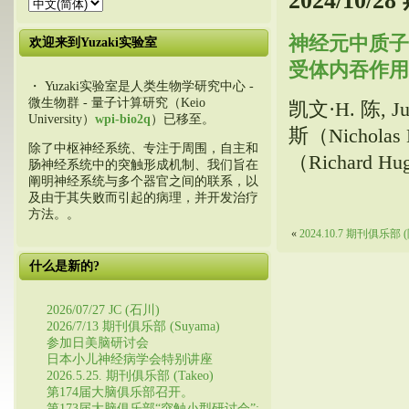
2024/10/2
神经元中质子
欢迎来到Yuzaki实验室
受体内吞作用和
・ Yuzaki实验室是人类生物学研究中心 -
微生物群 - 量子计算研究（Keio
凯文·H. 陈, Ju
University）
wpi-bio2q
）已移至。
斯（Nicholas 
除了中枢神经系统、专注于周围，自主和
（Richard Hug
肠神经系统中的突触形成机制、我们旨在
阐明神经系统与多个器官之间的联系，以
及由于其失败而引起的病理，并开发治疗
方法。。
«
2024.10.7 期刊俱乐部 
什么是新的?
2026/07/27 JC (石川)
2026/7/13 期刊俱乐部 (Suyama)
参加日美脑研讨会
日本小儿神经病学会特别讲座
2026.5.25. 期刊俱乐部 (Takeo)
第174届大脑俱乐部召开。
第173届大脑俱乐部“突触小型研讨会”: