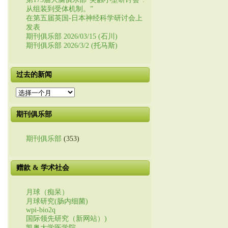
从组装到受体机制。”
在第五届英国-日本神经科学研讨会上
发表
期刊俱乐部 2026/03/15 (石川)
期刊俱乐部 2026/3/2 (托马斯)
过去的新闻
过
去
的
期刊俱乐部
新
闻
期刊俱乐部
(353)
赠款 & 学术社会
月球（痴呆）
月球研究(肠内细菌)
wpi-bio2q
国际领先研究（新网站）)
凯奥大学医学院