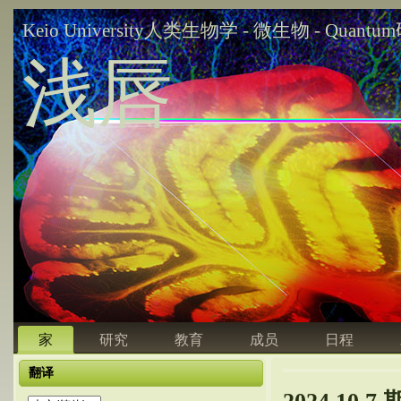
Keio University人类生物学 - 微生物 - Quant
浅唇
家
研究
教育
成员
日程
翻译