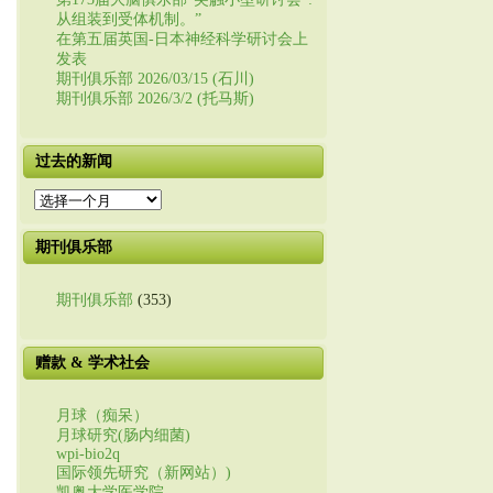
从组装到受体机制。”
在第五届英国-日本神经科学研讨会上
发表
期刊俱乐部 2026/03/15 (石川)
期刊俱乐部 2026/3/2 (托马斯)
过去的新闻
过
去
的
期刊俱乐部
新
闻
期刊俱乐部
(353)
赠款 & 学术社会
月球（痴呆）
月球研究(肠内细菌)
wpi-bio2q
国际领先研究（新网站）)
凯奥大学医学院