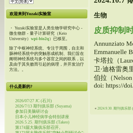
2024.10.
欢迎来到Yuzaki实验室
生物
・ Yuzaki实验室是人类生物学研究中心 -
皮质抑制
微生物群 - 量子计算研究（Keio
University）
wpi-bio2q
）已移至。
Annunziato Mo
除了中枢神经系统、专注于周围，自主和
Emmanuelle 
肠神经系统中的突触形成机制、我们旨在
阐明神经系统与多个器官之间的联系，以
卡塔拉（Laurence
及由于其失败而引起的病理，并开发治疗
卫·迪格雷奥里奥（D
方法。。
伯拉（Nelson 
doi: https://d
什么是新的?
2026/07/27 JC (石川)
2026/7/13 期刊俱乐部 (Suyama)
«
2024.9.30. 期刊俱乐部 (
参加日美脑研讨会
日本小儿神经病学会特别讲座
2026.5.25. 期刊俱乐部 (Takeo)
第174届大脑俱乐部召开。
第173届大脑俱乐部“突触小型研讨会”: