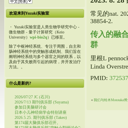
2023. 8.
常见的nat. 2023
欢迎来到Yuzaki实验室
38854-2.
・ Yuzaki实验室是人类生物学研究中心 -
传入的融合
微生物群 - 量子计算研究（Keio
University）
wpi-bio2q
）已移至。
群
除了中枢神经系统、专注于周围，自主和
肠神经系统中的突触形成机制、我们旨在
阐明神经系统与多个器官之间的联系，以
里根L pennock
及由于其失败而引起的病理，并开发治疗
Linda Overs
方法。。
PMID:
37253
什么是新的?
2026/07/27 JC (石川)
«
我们与铃木Mototak
2026/7/13 期刊俱乐部 (Suyama)
参加日美脑研讨会
日本小儿神经病学会特别讲座
2026.5.25. 期刊俱乐部 (Takeo)
第174届大脑俱乐部召开。
第173届大脑俱乐部“突触小型研讨会”: