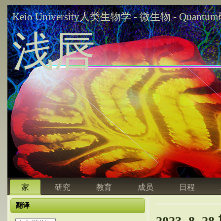
Keio University人类生物学 - 微生物 - Quant
浅唇
家
研究
教育
成员
日程
翻译