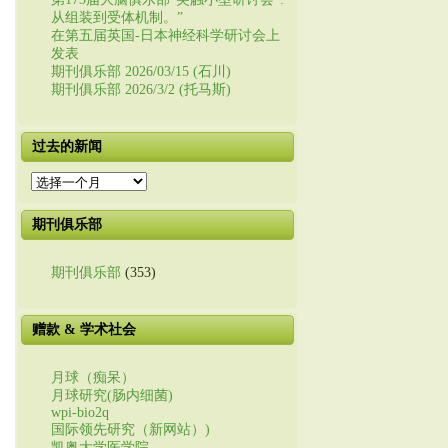
从组装到受体机制。”
在第五届英国-日本神经科学研讨会上
发表
期刊俱乐部 2026/03/15 (石川)
期刊俱乐部 2026/3/2 (托马斯)
过去的新闻
过
去
的
期刊俱乐部
新
闻
期刊俱乐部
(353)
赠款 & 学术社会
月球（痴呆）
月球研究(肠内细菌)
wpi-bio2q
国际领先研究（新网站）)
凯奥大学医学院