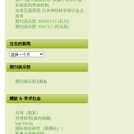
从组装到受体机制。”
在第五届英国-日本神经科学研讨会上
发表
期刊俱乐部 2026/03/15 (石川)
期刊俱乐部 2026/3/2 (托马斯)
过去的新闻
过
去
的
期刊俱乐部
新
闻
期刊俱乐部
(353)
赠款 & 学术社会
月球（痴呆）
月球研究(肠内细菌)
wpi-bio2q
国际领先研究（新网站）)
凯奥大学医学院