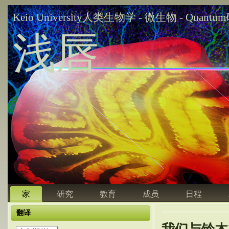
Keio University人类生物学 - 微生物 - Quant
浅唇
家
研究
教育
成员
日程
翻译