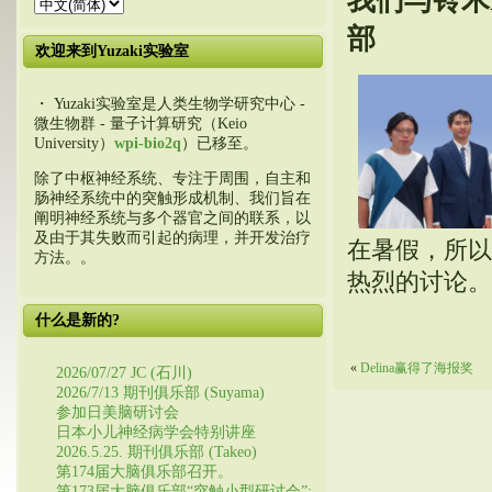
我们与铃木M
部
欢迎来到Yuzaki实验室
・ Yuzaki实验室是人类生物学研究中心 -
微生物群 - 量子计算研究（Keio
University）
wpi-bio2q
）已移至。
除了中枢神经系统、专注于周围，自主和
肠神经系统中的突触形成机制、我们旨在
阐明神经系统与多个器官之间的联系，以
及由于其失败而引起的病理，并开发治疗
在暑假，所以
方法。。
热烈的讨论。
什么是新的?
«
Delina赢得了海报奖
2026/07/27 JC (石川)
2026/7/13 期刊俱乐部 (Suyama)
参加日美脑研讨会
日本小儿神经病学会特别讲座
2026.5.25. 期刊俱乐部 (Takeo)
第174届大脑俱乐部召开。
第173届大脑俱乐部“突触小型研讨会”: