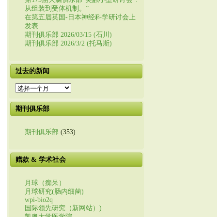
从组装到受体机制。”
在第五届英国-日本神经科学研讨会上
发表
期刊俱乐部 2026/03/15 (石川)
期刊俱乐部 2026/3/2 (托马斯)
过去的新闻
过
去
的
期刊俱乐部
新
闻
期刊俱乐部
(353)
赠款 & 学术社会
月球（痴呆）
月球研究(肠内细菌)
wpi-bio2q
国际领先研究（新网站）)
凯奥大学医学院