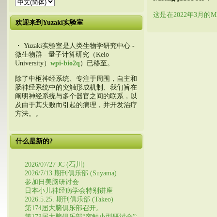
这是在2022年3月的Mi
欢迎来到Yuzaki实验室
・ Yuzaki实验室是人类生物学研究中心 -
微生物群 - 量子计算研究（Keio
University）
wpi-bio2q
）已移至。
除了中枢神经系统、专注于周围，自主和
肠神经系统中的突触形成机制、我们旨在
阐明神经系统与多个器官之间的联系，以
及由于其失败而引起的病理，并开发治疗
方法。。
什么是新的?
2026/07/27 JC (石川)
2026/7/13 期刊俱乐部 (Suyama)
参加日美脑研讨会
日本小儿神经病学会特别讲座
2026.5.25. 期刊俱乐部 (Takeo)
第174届大脑俱乐部召开。
第173届大脑俱乐部“突触小型研讨会”: