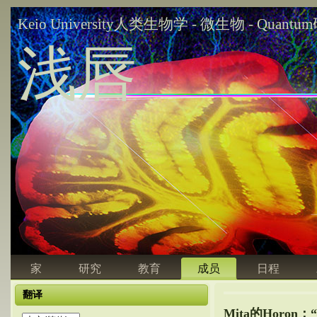
Keio University人类生物学 - 微生物 - Quant
浅唇
家
研究
教育
成员
日程
翻译
Mita的Horo