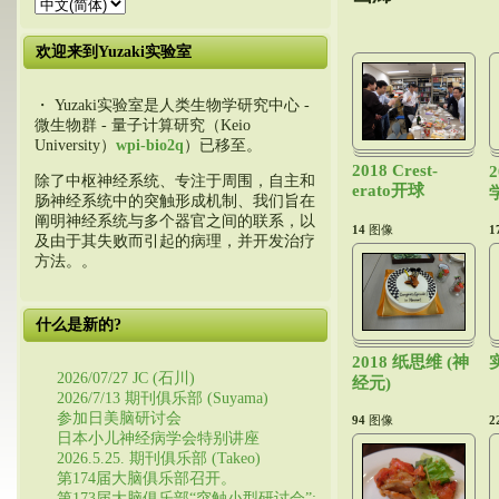
欢迎来到Yuzaki实验室
・ Yuzaki实验室是人类生物学研究中心 -
微生物群 - 量子计算研究（Keio
University）
wpi-bio2q
）已移至。
2018 Crest-
除了中枢神经系统、专注于周围，自主和
erato开球
肠神经系统中的突触形成机制、我们旨在
阐明神经系统与多个器官之间的联系，以
14
图像
1
及由于其失败而引起的病理，并开发治疗
方法。。
什么是新的?
2018 纸思维 (神
2026/07/27 JC (石川)
经元)
2026/7/13 期刊俱乐部 (Suyama)
参加日美脑研讨会
94
图像
2
日本小儿神经病学会特别讲座
2026.5.25. 期刊俱乐部 (Takeo)
第174届大脑俱乐部召开。
第173届大脑俱乐部“突触小型研讨会”: