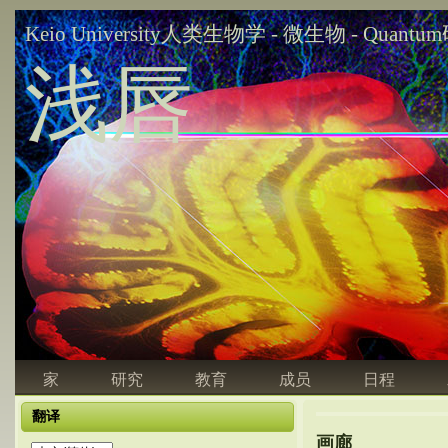
Keio University人类生物学 - 微生物 - Quant
浅唇
家
研究
教育
成员
日程
翻译
画廊