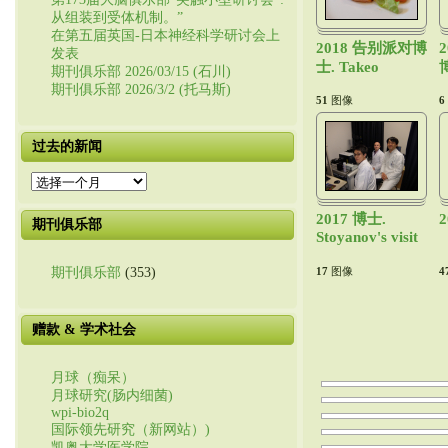
从组装到受体机制。”
在第五届英国-日本神经科学研讨会上
2018 告别派对博
发表
士. Takeo
期刊俱乐部 2026/03/15 (石川)
期刊俱乐部 2026/3/2 (托马斯)
51
图像
6
过去的新闻
过
去
的
2017 博士.
期刊俱乐部
新
Stoyanov's visit
闻
17
图像
4
期刊俱乐部
(353)
赠款 & 学术社会
月球（痴呆）
月球研究(肠内细菌)
wpi-bio2q
国际领先研究（新网站）)
凯奥大学医学院