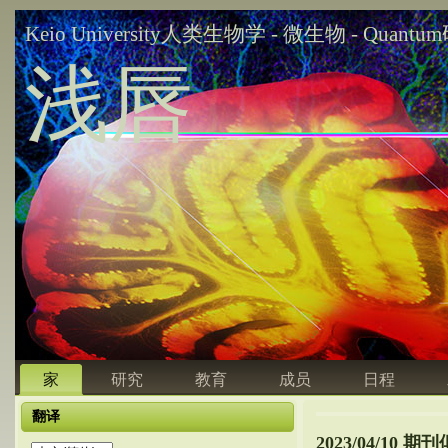
Keio University人类生物学 - 微生物 - Quant
浅唇
家
研究
教育
成员
日程
翻译
2023/04/10 期