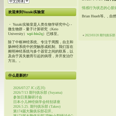
情感行为状态的心脏
欢迎来到Yuzaki实验室
Brian Hsueh等。, 自然 
・ Yuzaki实验室是人类生物学研究中心 -
微生物群 - 量子计算研究（Keio
University）
wpi-bio2q
）已移至。
«
2023/03/20 期刊俱乐部 
除了中枢神经系统、专注于周围，自主和
肠神经系统中的突触形成机制、我们旨在
阐明神经系统与多个器官之间的联系，以
及由于其失败而引起的病理，并开发治疗
方法。。
什么是新的?
2026/07/27 JC (石川)
2026/7/13 期刊俱乐部 (Suyama)
参加日美脑研讨会
日本小儿神经病学会特别讲座
2026.5.25. 期刊俱乐部 (Takeo)
第174届大脑俱乐部召开。
第173届大脑俱乐部“突触小型研讨会”: