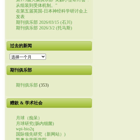
从组装到受体机制。”
在第五届英国-日本神经科学研讨会上
发表
期刊俱乐部 2026/03/15 (石川)
期刊俱乐部 2026/3/2 (托马斯)
过去的新闻
过
去
的
期刊俱乐部
新
闻
期刊俱乐部
(353)
赠款 & 学术社会
月球（痴呆）
月球研究(肠内细菌)
wpi-bio2q
国际领先研究（新网站）)
凯奥大学医学院