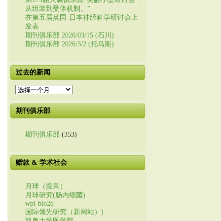
从组装到受体机制。”
在第五届英国-日本神经科学研讨会上
发表
期刊俱乐部 2026/03/15 (石川)
期刊俱乐部 2026/3/2 (托马斯)
过去的新闻
过
去
的
期刊俱乐部
新
闻
期刊俱乐部
(353)
赠款 & 学术社会
月球（痴呆）
月球研究(肠内细菌)
wpi-bio2q
国际领先研究（新网站）)
凯奥大学医学院