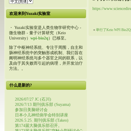
https://www.sciencedi
欢迎来到Yuzaki实验室
・ Yuzaki实验室是人类生物学研究中心 -
«
举行了Keio WPI Bi
微生物群 - 量子计算研究（Keio
University）
wpi-bio2q
）已移至。
除了中枢神经系统、专注于周围，自主和
肠神经系统中的突触形成机制、我们旨在
阐明神经系统与多个器官之间的联系，以
及由于其失败而引起的病理，并开发治疗
方法。。
什么是新的?
2026/07/27 JC (石川)
2026/7/13 期刊俱乐部 (Suyama)
参加日美脑研讨会
日本小儿神经病学会特别讲座
2026.5.25. 期刊俱乐部 (Takeo)
第174届大脑俱乐部召开。
第173届大脑俱乐部“突触小型研讨会”: