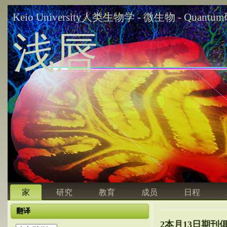
Keio University人类生物学 - 微生物 - Quant
浅唇
家
研究
教育
成员
日程
翻译
2本月13日期刊