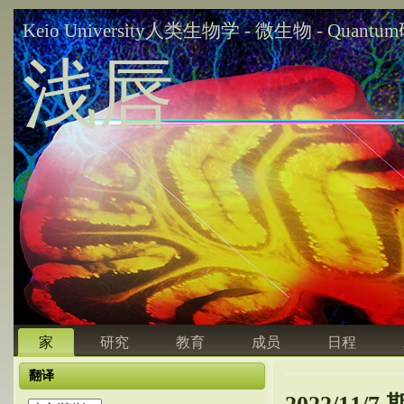
Keio University人类生物学 - 微生物 - Quant
浅唇
家
研究
教育
成员
日程
翻译