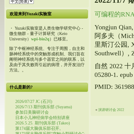
2022/11/
可编程的RN
欢迎来到Yuzaki实验室
Yongjun Qia
・ Yuzaki实验室是人类生物学研究中心 -
微生物群 - 量子计算研究（Keio
阿多夫（Michael
University）
wpi-bio2q
）已移至。
里斯汀公园, Xi
除了中枢神经系统、专注于周围，自主和
Southwell）, Z
肠神经系统中的突触形成机制、我们旨在
阐明神经系统与多个器官之间的联系，以
自然 2022 十月;6
及由于其失败而引起的病理，并开发治疗
方法。。
05280-1. epu
PMID: 36198
什么是新的?
2026/07/27 JC (石川)
2026/7/13 期刊俱乐部 (Suyama)
«
演讲研讨会 2022
参加日美脑研讨会
日本小儿神经病学会特别讲座
2026.5.25. 期刊俱乐部 (Takeo)
第174届大脑俱乐部召开。
第173届大脑俱乐部“突触小型研讨会”: