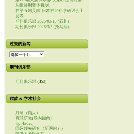
从组装到受体机制。”
在第五届英国-日本神经科学研讨会上
发表
期刊俱乐部 2026/03/15 (石川)
期刊俱乐部 2026/3/2 (托马斯)
过去的新闻
过
去
的
期刊俱乐部
新
闻
期刊俱乐部
(353)
赠款 & 学术社会
月球（痴呆）
月球研究(肠内细菌)
wpi-bio2q
国际领先研究（新网站）)
凯奥大学医学院