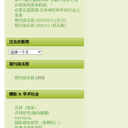
从组装到受体机制。”
在第五届英国-日本神经科学研讨会上
发表
期刊俱乐部 2026/03/15 (石川)
期刊俱乐部 2026/3/2 (托马斯)
过去的新闻
过
去
的
期刊俱乐部
新
闻
期刊俱乐部
(353)
赠款 & 学术社会
月球（痴呆）
月球研究(肠内细菌)
wpi-bio2q
国际领先研究（新网站）)
凯奥大学医学院