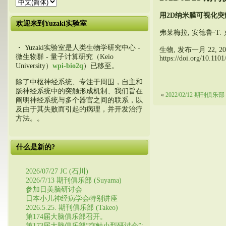
用2D纳米膜可视化
欢迎来到Yuzaki实验室
弗莱梅拉, 安德鲁·T. 克拉
・ Yuzaki实验室是人类生物学研究中心 -
生物, 发布一月 22, 20
微生物群 - 量子计算研究（Keio
https://doi.org/10.110
University）
wpi-bio2q
）已移至。
除了中枢神经系统、专注于周围，自主和
肠神经系统中的突触形成机制、我们旨在
«
2022/02/12 期刊俱乐部 
阐明神经系统与多个器官之间的联系，以
及由于其失败而引起的病理，并开发治疗
方法。。
什么是新的?
2026/07/27 JC (石川)
2026/7/13 期刊俱乐部 (Suyama)
参加日美脑研讨会
日本小儿神经病学会特别讲座
2026.5.25. 期刊俱乐部 (Takeo)
第174届大脑俱乐部召开。
第173届大脑俱乐部“突触小型研讨会”: