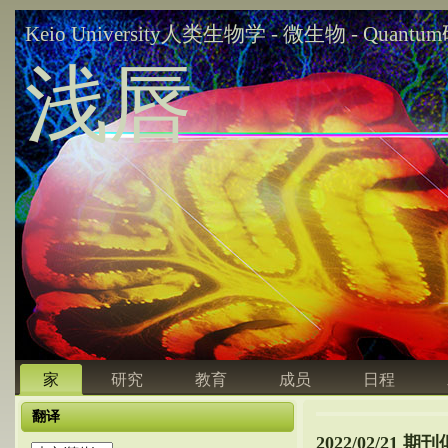
Keio University人类生物学 - 微生物 - Quant
浅唇
家
研究
教育
成员
日程
翻译
2022/02/21 期