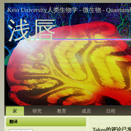
Keio University人类生物学 - 微生物 - Quant
浅唇
家
研究
教育
成员
日程
翻译
Takeo的评论已