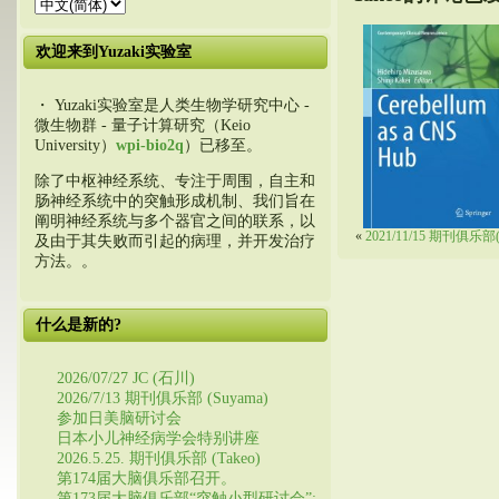
欢迎来到Yuzaki实验室
・ Yuzaki实验室是人类生物学研究中心 -
微生物群 - 量子计算研究（Keio
University）
wpi-bio2q
）已移至。
除了中枢神经系统、专注于周围，自主和
肠神经系统中的突触形成机制、我们旨在
阐明神经系统与多个器官之间的联系，以
«
2021/11/15 期刊俱乐部
及由于其失败而引起的病理，并开发治疗
方法。。
什么是新的?
2026/07/27 JC (石川)
2026/7/13 期刊俱乐部 (Suyama)
参加日美脑研讨会
日本小儿神经病学会特别讲座
2026.5.25. 期刊俱乐部 (Takeo)
第174届大脑俱乐部召开。
第173届大脑俱乐部“突触小型研讨会”: