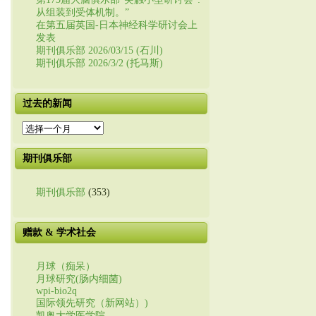
从组装到受体机制。”
在第五届英国-日本神经科学研讨会上
发表
期刊俱乐部 2026/03/15 (石川)
期刊俱乐部 2026/3/2 (托马斯)
过去的新闻
过
去
的
期刊俱乐部
新
闻
期刊俱乐部
(353)
赠款 & 学术社会
月球（痴呆）
月球研究(肠内细菌)
wpi-bio2q
国际领先研究（新网站）)
凯奥大学医学院