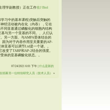
io生理学副教授）正在工作
在J Biol
和学习中的基本课程)突触后突触的
于神经活动被内在化（内吞），它在
的不同亚基通过磷酸化的细胞内结构
亚基与另一个亚基的不同。、人们认
节。另一方面、与AMPA受体结合的
基、因为对于内吞作用至关重要的AP-
A受体亚基可以调节Ltd是一个谜。。
改变了TARP和AP-2结合的强度。
ARP受体的亚基磷酸化状态。。
07/24/2021 6:01 下午 |
什么是新的
在招募另一位特别研究人员（技术人员）
»