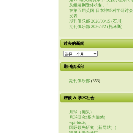
从组装到受体机制。”
在第五届英国-日本神经科学研讨
发表
期刊俱乐部 2026/03/15 (石川)
期刊俱乐部 2026/3/2 (托马斯)
过去的新闻
过
去
的
期刊俱乐部
新
闻
期刊俱乐部
(353)
赠款 & 学术社会
月球（痴呆）
月球研究(肠内细菌)
wpi-bio2q
国际领先研究（新网站）)
凯奥大学医学院