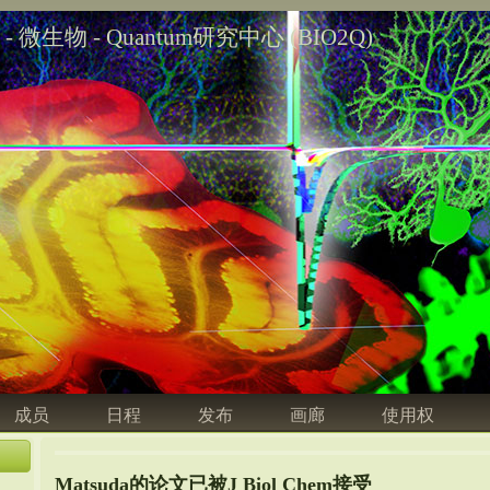
学 - 微生物 - Quantum研究中心 (BIO2Q)
成员
日程
发布
画廊
使用权
Matsuda的论文已被J Biol Chem接受