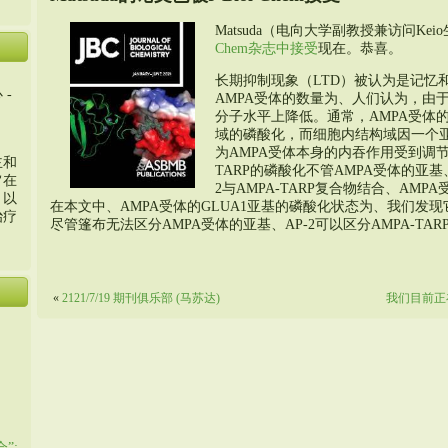
Matsuda（电向大学副教授兼访问Ke
Chem杂志中接受
现在。恭喜。
长期抑制现象（LTD）被认为是记忆
 -
AMPA受体的数量为、人们认为，由
分子水平上降低。通常，AMPA受体
域的磷酸化，而细胞内结构域因一个
为AMPA受体本身的内吞作用受到调
主和
TARP的磷酸化不管AMPA受体的亚
旨在
2与AMPA-TARP复合物结合、AMP
，以
在本文中、AMPA受体的GLUA1亚基的磷酸化状态为、我们发现它
治疗
尽管篷布无法区分AMPA受体的亚基、AP-2可以区分AMPA-T
«
2121/7/19 期刊俱乐部 (马苏达)
我们目前正
”: