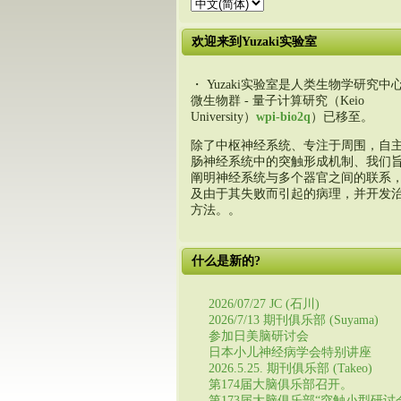
欢迎来到Yuzaki实验室
・ Yuzaki实验室是人类生物学研究中心
微生物群 - 量子计算研究（Keio
University）
wpi-bio2q
）已移至。
除了中枢神经系统、专注于周围，自
肠神经系统中的突触形成机制、我们
阐明神经系统与多个器官之间的联系
及由于其失败而引起的病理，并开发
方法。。
什么是新的?
2026/07/27 JC (石川)
2026/7/13 期刊俱乐部 (Suyama)
参加日美脑研讨会
日本小儿神经病学会特别讲座
2026.5.25. 期刊俱乐部 (Takeo)
第174届大脑俱乐部召开。
第173届大脑俱乐部“突触小型研讨会