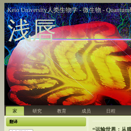
Keio University人类生物学 - 微生物 - Quant
浅唇
家
研究
教育
成员
日程
翻译
“运输世界：从