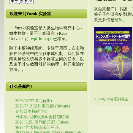
来自京都广川书店、
欢迎来到Yuzaki实验室
关分子的研究史到最近
关更多信息
这里
。
・ Yuzaki实验室是人类生物学研究中心 -
微生物群 - 量子计算研究（Keio
University）
wpi-bio2q
）已移至。
除了中枢神经系统、专注于周围，自主和
肠神经系统中的突触形成机制、我们旨在
阐明神经系统与多个器官之间的联系，以
及由于其失败而引起的病理，并开发治疗
方法。。
什么是新的?
«
BSI研讨会系列讲座
2026/07/27 JC (石川)
2026/7/13 期刊俱乐部 (Suyama)
参加日美脑研讨会
日本小儿神经病学会特别讲座
2026.5.25. 期刊俱乐部 (Takeo)
第174届大脑俱乐部召开。
第173届大脑俱乐部“突触小型研讨会”: