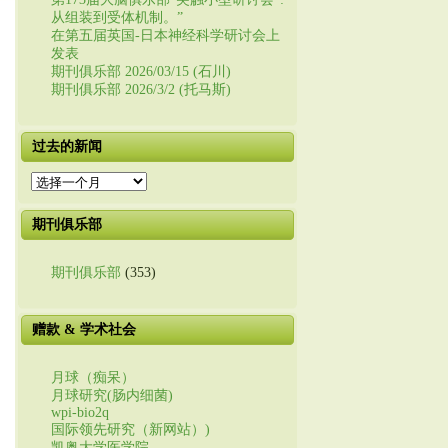
从组装到受体机制。”
在第五届英国-日本神经科学研讨会上
发表
期刊俱乐部 2026/03/15 (石川)
期刊俱乐部 2026/3/2 (托马斯)
过去的新闻
过
去
的
期刊俱乐部
新
闻
期刊俱乐部
(353)
赠款 & 学术社会
月球（痴呆）
月球研究(肠内细菌)
wpi-bio2q
国际领先研究（新网站）)
凯奥大学医学院