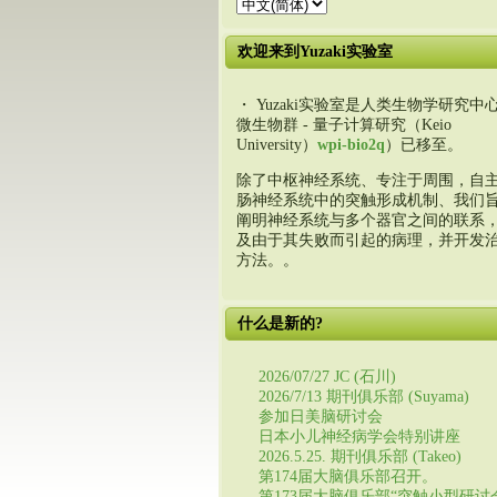
欢迎来到Yuzaki实验室
・ Yuzaki实验室是人类生物学研究中心
微生物群 - 量子计算研究（Keio
University）
wpi-bio2q
）已移至。
除了中枢神经系统、专注于周围，自
肠神经系统中的突触形成机制、我们
阐明神经系统与多个器官之间的联系
及由于其失败而引起的病理，并开发
方法。。
什么是新的?
2026/07/27 JC (石川)
2026/7/13 期刊俱乐部 (Suyama)
参加日美脑研讨会
日本小儿神经病学会特别讲座
2026.5.25. 期刊俱乐部 (Takeo)
第174届大脑俱乐部召开。
第173届大脑俱乐部“突触小型研讨会