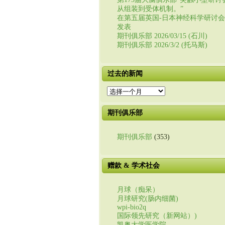
从组装到受体机制。”
在第五届英国-日本神经科学研讨
发表
期刊俱乐部 2026/03/15 (石川)
期刊俱乐部 2026/3/2 (托马斯)
过去的新闻
过
去
的
期刊俱乐部
新
闻
期刊俱乐部
(353)
赠款 & 学术社会
月球（痴呆）
月球研究(肠内细菌)
wpi-bio2q
国际领先研究（新网站）)
凯奥大学医学院