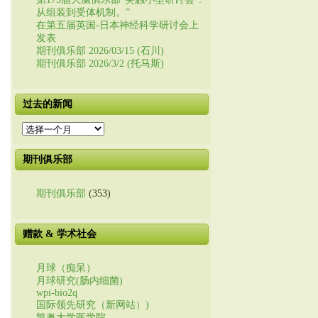
从组装到受体机制。”
在第五届英国-日本神经科学研讨会上
发表
期刊俱乐部 2026/03/15 (石川)
期刊俱乐部 2026/3/2 (托马斯)
过去的新闻
过
去
的
期刊俱乐部
新
闻
期刊俱乐部
(353)
赠款 & 学术社会
月球（痴呆）
月球研究(肠内细菌)
wpi-bio2q
国际领先研究（新网站）)
凯奥大学医学院