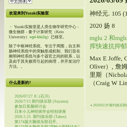
2020/03
神经元. 105 (1)
欢迎来到Yuzaki实验室
2020 扬 8
・ Yuzaki实验室是人类生物学研究中心 -
微生物群 - 量子计算研究（Keio
mglu 2 
University）
wpi-bio2q
）已移至。
挥快速抗抑郁
除了中枢神经系统、专注于周围，自主和
肠神经系统中的突触形成机制、我们旨在
阐明神经系统与多个器官之间的联系，以
Max E Joffe
及由于其失败而引起的病理，并开发治疗
Oliver）, 
方法。。
里斯（Nichol
（Craig W Lind
什么是新的?
2026/07/27 JC (石川)
2026/7/13 期刊俱乐部 (Suyama)
«
2020/02/29 期刊俱乐部(
参加日美脑研讨会
日本小儿神经病学会特别讲座
2026.5.25. 期刊俱乐部 (Takeo)
第174届大脑俱乐部召开。
第173届大脑俱乐部“突触小型研讨会”: