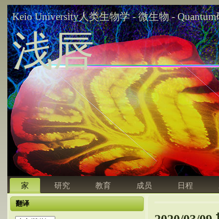
Keio University人类生物学 - 微生物 - Quant
浅唇
家
研究
教育
成员
日程
翻译