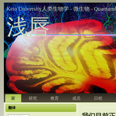
Keio University人类生物学 - 微生物 - Quant
浅唇
家
研究
教育
成员
日程
翻译