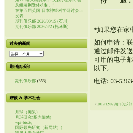
待 遇：
从组装到受体机制。”
在第五届英国-日本神经科学研讨会上
发表
期刊俱乐部 2026/03/15 (石川)
期刊俱乐部 2026/3/2 (托马斯)
*如果您在家
如何申请：联
过去的新闻
通过邮件发送
过
可用的电子邮
去
的
期刊俱乐部
以下。
新
闻
电话: 03-5363
期刊俱乐部
(353)
赠款 & 学术社会
«
2019/12/02 期刊俱乐部 (m
月球（痴呆）
月球研究(肠内细菌)
wpi-bio2q
国际领先研究（新网站）)
凯奥大学医学院