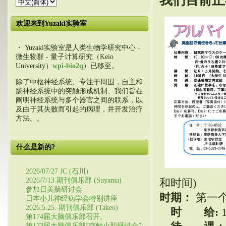
我们目前正
欢迎来到Yuzaki实验室
・ Yuzaki实验室是人类生物学研究中心 -
微生物群 - 量子计算研究（Keio
University）
wpi-bio2q
）已移至。
除了中枢神经系统、专注于周围，自主和
肠神经系统中的突触形成机制、我们旨在
阐明神经系统与多个器官之间的联系，以
及由于其失败而引起的病理，并开发治疗
方法。。
什么是新的?
2026/07/27 JC (石川)
2026/7/13 期刊俱乐部 (Suyama)
和时间)
参加日美脑研讨会
时期：
第一个
日本小儿神经病学会特别讲座
2026.5.25. 期刊俱乐部 (Takeo)
时 给:
第174届大脑俱乐部召开。
第173届大脑俱乐部“突触小型研讨会”: