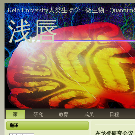
Keio University人类生物学 - 微生物 - Quant
浅唇
家
研究
教育
成员
日程
翻译
在戈登研究会议