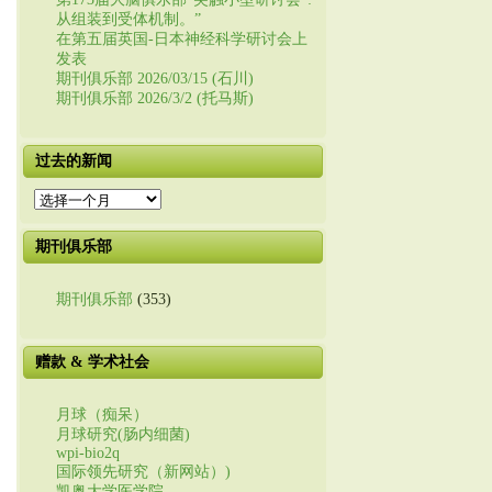
从组装到受体机制。”
在第五届英国-日本神经科学研讨会上
发表
期刊俱乐部 2026/03/15 (石川)
期刊俱乐部 2026/3/2 (托马斯)
过去的新闻
过
去
的
期刊俱乐部
新
闻
期刊俱乐部
(353)
赠款 & 学术社会
月球（痴呆）
月球研究(肠内细菌)
wpi-bio2q
国际领先研究（新网站）)
凯奥大学医学院