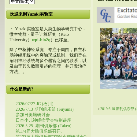
欢迎来到Yuzaki实验室
・ Yuzaki实验室是人类生物学研究中心 -
微生物群 - 量子计算研究（Keio
University）
wpi-bio2q
）已移至。
除了中枢神经系统、专注于周围，自主和
肠神经系统中的突触形成机制、我们旨在
阐明神经系统与多个器官之间的联系，以
及由于其失败而引起的病理，并开发治疗
方法。。
什么是新的?
2026/07/27 JC (石川)
«
2019.6.10 期刊俱乐部 (S
2026/7/13 期刊俱乐部 (Suyama)
参加日美脑研讨会
日本小儿神经病学会特别讲座
2026.5.25. 期刊俱乐部 (Takeo)
第174届大脑俱乐部召开。
第173届大脑俱乐部“突触小型研讨会”: