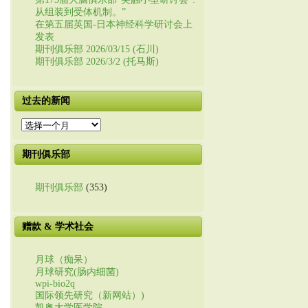
从组装到受体机制。”
在第五届英国-日本神经科学研讨会上
发表
期刊俱乐部 2026/03/15 (石川)
期刊俱乐部 2026/3/2 (托马斯)
过去的新闻
过
去
的
期刊俱乐部
新
闻
期刊俱乐部
(353)
赠款 & 学术社会
月球（痴呆）
月球研究(肠内细菌)
wpi-bio2q
国际领先研究（新网站）)
凯奥大学医学院