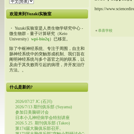
https://www.sciencedi
欢迎来到Yuzaki实验室
・ Yuzaki实验室是人类生物学研究中心 -
«
恭喜学校
微生物群 - 量子计算研究（Keio
University）
wpi-bio2q
）已移至。
除了中枢神经系统、专注于周围，自主和
肠神经系统中的突触形成机制、我们旨在
阐明神经系统与多个器官之间的联系，以
及由于其失败而引起的病理，并开发治疗
方法。。
什么是新的?
2026/07/27 JC (石川)
2026/7/13 期刊俱乐部 (Suyama)
参加日美脑研讨会
日本小儿神经病学会特别讲座
2026.5.25. 期刊俱乐部 (Takeo)
第174届大脑俱乐部召开。
第173届大脑俱乐部“突触小型研讨会”: