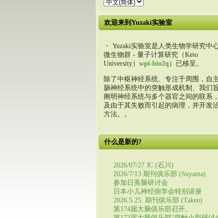
欢迎来到Yuzaki实验室
・ Yuzaki实验室是人类生物学研究中心
微生物群 - 量子计算研究（Keio
University）
wpi-bio2q
）已移至。
除了中枢神经系统、专注于周围，自
肠神经系统中的突触形成机制、我们
阐明神经系统与多个器官之间的联系
及由于其失败而引起的病理，并开发
方法。。
什么是新的?
2026/07/27 JC (石川)
2026/7/13 期刊俱乐部 (Suyama)
参加日美脑研讨会
日本小儿神经病学会特别讲座
2026.5.25. 期刊俱乐部 (Takeo)
第174届大脑俱乐部召开。
第173届大脑俱乐部“突触小型研讨会