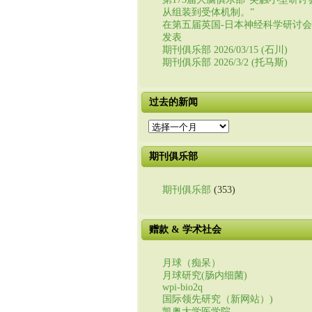
从组装到受体机制。”
在第五届英国-日本神经科学研讨
发表
期刊俱乐部 2026/03/15 (石川)
期刊俱乐部 2026/3/2 (托马斯)
过去的新闻
过
去
的
期刊俱乐部
新
闻
期刊俱乐部
(353)
赠款 & 学术社会
月球（痴呆）
月球研究(肠内细菌)
wpi-bio2q
国际领先研究（新网站）)
凯奥大学医学院