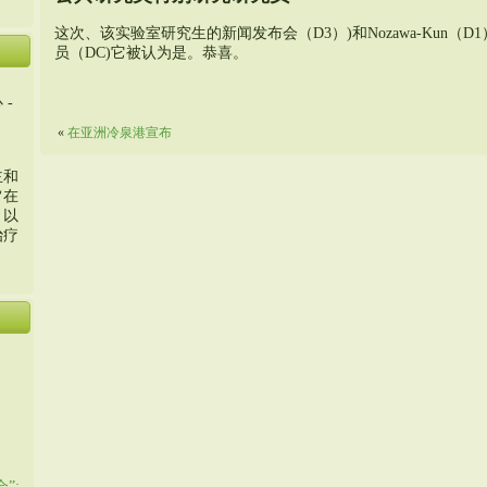
这次、该实验室研究生的新闻发布会（D3）)和Nozawa-Kun（
员（DC)它被认为是。恭喜。
 -
«
在亚洲冷泉港宣布
主和
旨在
，以
治疗
”: