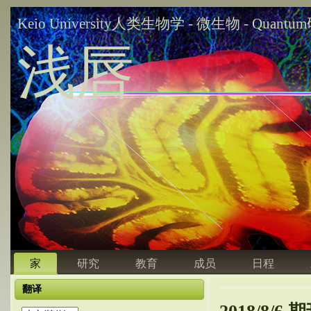
Keio University人类生物学 - 微生物 - Quant
浅唇
家
研究
教育
成员
日程
翻译