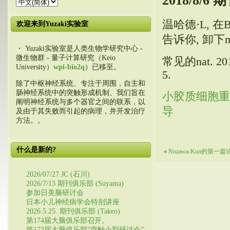
2018/8/6
温哈德·L, 在Bar
欢迎来到Yuzaki实验室
告诉你, 卸下m, va
・ Yuzaki实验室是人类生物学研究中心 -
微生物群 - 量子计算研究（Keio
常见的nat.
201
University）
wpi-bio2q
）已移至。
5.
除了中枢神经系统、专注于周围，自主和
肠神经系统中的突触形成机制、我们旨在
小胶质细胞重塑突
阐明神经系统与多个器官之间的联系，以
导
及由于其失败而引起的病理，并开发治疗
方法。。
什么是新的?
«
Nozawa-Kun的第一
2026/07/27 JC (石川)
2026/7/13 期刊俱乐部 (Suyama)
参加日美脑研讨会
日本小儿神经病学会特别讲座
2026.5.25. 期刊俱乐部 (Takeo)
第174届大脑俱乐部召开。
第173届大脑俱乐部“突触小型研讨会”: