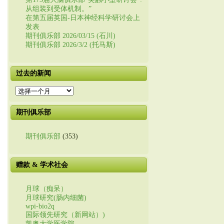
从组装到受体机制。”
在第五届英国-日本神经科学研讨会上
发表
期刊俱乐部 2026/03/15 (石川)
期刊俱乐部 2026/3/2 (托马斯)
过去的新闻
过
去
的
期刊俱乐部
新
闻
期刊俱乐部
(353)
赠款 & 学术社会
月球（痴呆）
月球研究(肠内细菌)
wpi-bio2q
国际领先研究（新网站）)
凯奥大学医学院