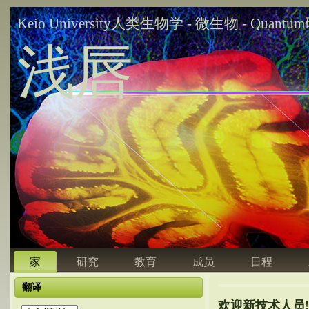
Keio University人类生物学 - 微生物 - Quant
浅唇
家
研究
教育
成员
日程
翻译
欢迎新技术人员!