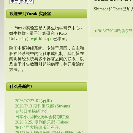
Shimada和Obat
欢迎来到Yuzaki实验室
・ Yuzaki实验室是人类生物学研究中心 -
«
2018/07/09 期刊俱乐部 (
微生物群 - 量子计算研究（Keio
University）
wpi-bio2q
）已移至。
除了中枢神经系统、专注于周围，自主和
肠神经系统中的突触形成机制、我们旨在
阐明神经系统与多个器官之间的联系，以
及由于其失败而引起的病理，并开发治疗
方法。。
什么是新的?
2026/07/27 JC (石川)
2026/7/13 期刊俱乐部 (Suyama)
参加日美脑研讨会
日本小儿神经病学会特别讲座
2026.5.25. 期刊俱乐部 (Takeo)
第174届大脑俱乐部召开。
第173届大脑俱乐部“突触小型研讨会”: