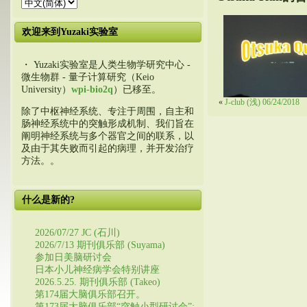
欢迎来到Yuzaki实验室
・ Yuzaki实验室是人类生物学研究中心 -
微生物群 - 量子计算研究（Keio
University）
wpi-bio2q
）已移至。
«
J-club (浅) 06/24/2018
除了中枢神经系统、专注于周围，自主和
肠神经系统中的突触形成机制、我们旨在
阐明神经系统与多个器官之间的联系，以
及由于其失败而引起的病理，并开发治疗
方法。。
什么是新的?
2026/07/27 JC (石川)
2026/7/13 期刊俱乐部 (Suyama)
参加日美脑研讨会
日本小儿神经病学会特别讲座
2026.5.25. 期刊俱乐部 (Takeo)
第174届大脑俱乐部召开。
第173届大脑俱乐部“突触小型研讨会”: