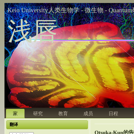
Keio University人类生物学 - 微生物 - Quant
浅唇
家
研究
教育
成员
日程
翻译
Otsuka-Ku