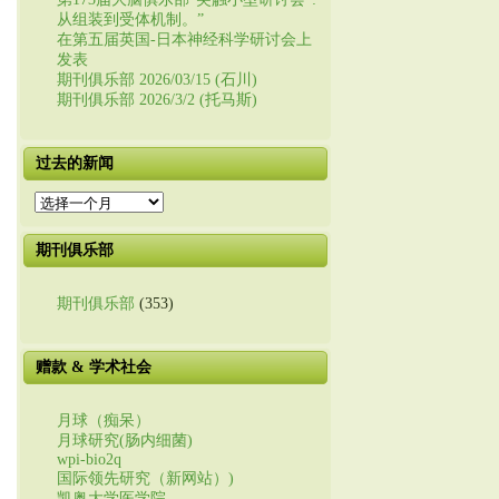
从组装到受体机制。”
在第五届英国-日本神经科学研讨会上
发表
期刊俱乐部 2026/03/15 (石川)
期刊俱乐部 2026/3/2 (托马斯)
过去的新闻
过
去
的
期刊俱乐部
新
闻
期刊俱乐部
(353)
赠款 & 学术社会
月球（痴呆）
月球研究(肠内细菌)
wpi-bio2q
国际领先研究（新网站）)
凯奥大学医学院