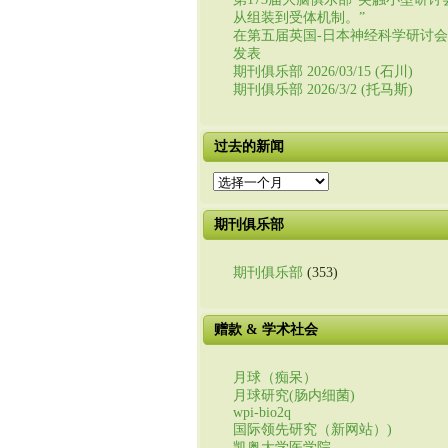
从组装到受体机制。”
在第五届英国-日本神经科学研讨
发表
期刊俱乐部 2026/03/15 (石川)
期刊俱乐部 2026/3/2 (托马斯)
过去的新闻
过
去
的
期刊俱乐部
新
闻
期刊俱乐部
(353)
赠款 & 学术社会
月球（痴呆）
月球研究(肠内细菌)
wpi-bio2q
国际领先研究（新网站）)
凯奥大学医学院