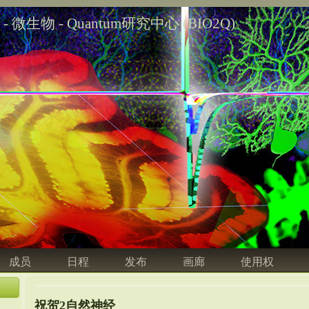
学 - 微生物 - Quantum研究中心 (BIO2Q)
成员
日程
发布
画廊
使用权
祝贺2自然神经