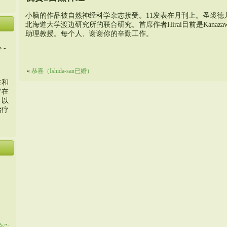
小脑的作品被自然神经科学杂志接受。11发表在月刊上。圣裘德
北海道大学渡边研究所的联合研究。首席作者Hirai目前是Kana
助理教授。每个人、谢谢你的辛勤工作。
 -
«
恭喜（Ishida-san已婚）
主和
旨在
，以
治疗
”: