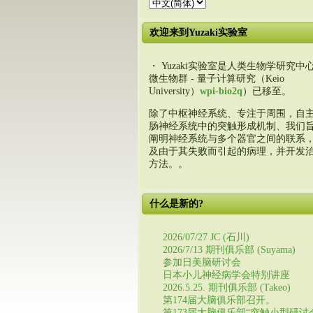
欢迎来到Yuzaki实验室
・ Yuzaki实验室是人类生物学研究中心
微生物群 - 量子计算研究（Keio
University）
wpi-bio2q
）已移至。
除了中枢神经系统、专注于周围，自
肠神经系统中的突触形成机制、我们
阐明神经系统与多个器官之间的联系
及由于其失败而引起的病理，并开发
方法。。
什么是新的?
2026/07/27 JC (石川)
2026/7/13 期刊俱乐部 (Suyama)
参加日美脑研讨会
日本小儿神经病学会特别讲座
2026.5.25. 期刊俱乐部 (Takeo)
第174届大脑俱乐部召开。
第173届大脑俱乐部“突触小型研讨会