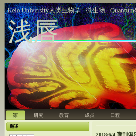
Keio University人类生物学 - 微生物 - Quant
浅唇
家
研究
教育
成员
日程
翻译
2018/6/4 期刊俱