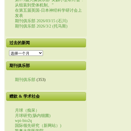
从组装到受体机制。”
在第五届英国-日本神经科学研讨会上
发表
期刊俱乐部 2026/03/15 (石川)
期刊俱乐部 2026/3/2 (托马斯)
过去的新闻
过
去
的
期刊俱乐部
新
闻
期刊俱乐部
(353)
赠款 & 学术社会
月球（痴呆）
月球研究(肠内细菌)
wpi-bio2q
国际领先研究（新网站）)
凯奥大学医学院