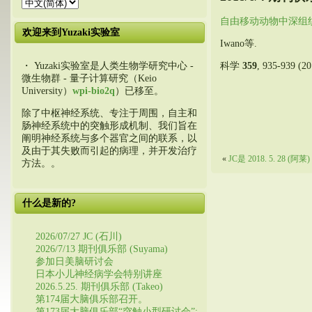
自由移动动物中深组
欢迎来到Yuzaki实验室
Iwano等.
科学
359
, 935-939 (20
・ Yuzaki实验室是人类生物学研究中心 -
微生物群 - 量子计算研究（Keio
University）
wpi-bio2q
）已移至。
除了中枢神经系统、专注于周围，自主和
肠神经系统中的突触形成机制、我们旨在
阐明神经系统与多个器官之间的联系，以
及由于其失败而引起的病理，并开发治疗
«
JC是 2018. 5. 28 (阿莱)
方法。。
什么是新的?
2026/07/27 JC (石川)
2026/7/13 期刊俱乐部 (Suyama)
参加日美脑研讨会
日本小儿神经病学会特别讲座
2026.5.25. 期刊俱乐部 (Takeo)
第174届大脑俱乐部召开。
第173届大脑俱乐部“突触小型研讨会”: