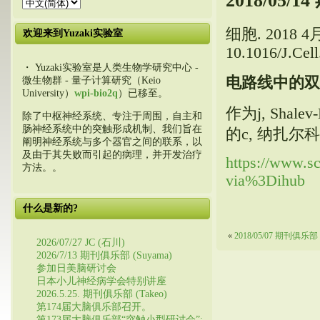
2018/05/1
细胞.
2018 4月 
欢迎来到Yuzaki实验室
10.1016/J.Cell
・ Yuzaki实验室是人类生物学研究中心 -
电路线中的双
微生物群 - 量子计算研究（Keio
University）
wpi-bio2q
）已移至。
作为j
,
Shalev
除了中枢神经系统、专注于周围，自主和
肠神经系统中的突触形成机制、我们旨在
的c
,
纳扎尔科
阐明神经系统与多个器官之间的联系，以
及由于其失败而引起的病理，并开发治疗
https://www.s
方法。。
via%3Dihub
什么是新的?
«
2018/05/07 期刊俱乐部
2026/07/27 JC (石川)
2026/7/13 期刊俱乐部 (Suyama)
参加日美脑研讨会
日本小儿神经病学会特别讲座
2026.5.25. 期刊俱乐部 (Takeo)
第174届大脑俱乐部召开。
第173届大脑俱乐部“突触小型研讨会”: