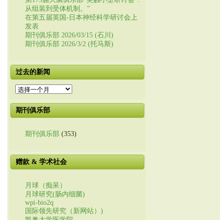
从组装到受体机制。”
在第五届英国-日本神经科学研讨会上
发表
期刊俱乐部 2026/03/15 (石川)
期刊俱乐部 2026/3/2 (托马斯)
过去的新闻
过
去
的
期刊俱乐部
新
闻
期刊俱乐部
(353)
赠款 & 学术社会
月球（痴呆）
月球研究(肠内细菌)
wpi-bio2q
国际领先研究（新网站）)
凯奥大学医学院