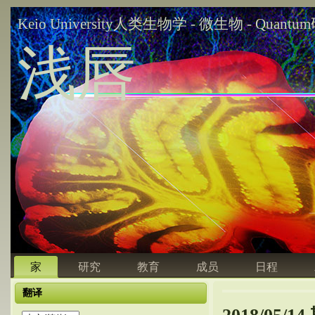
Keio University人类生物学 - 微生物 - Quant
浅唇
家
研究
教育
成员
日程
翻译