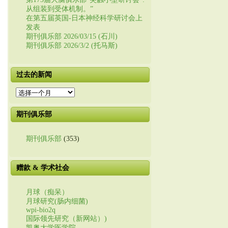
从组装到受体机制。”
在第五届英国-日本神经科学研讨会上
发表
期刊俱乐部 2026/03/15 (石川)
期刊俱乐部 2026/3/2 (托马斯)
过去的新闻
过
去
的
期刊俱乐部
新
闻
期刊俱乐部
(353)
赠款 & 学术社会
月球（痴呆）
月球研究(肠内细菌)
wpi-bio2q
国际领先研究（新网站）)
凯奥大学医学院