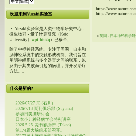
https://www.nature.com
https://www.nature.com
欢迎来到Yuzaki实验室
・ Yuzaki实验室是人类生物学研究中心 -
微生物群 - 量子计算研究（Keio
«
英国 - 日本神经科学
University）
wpi-bio2q
）已移至。
除了中枢神经系统、专注于周围，自主和
肠神经系统中的突触形成机制、我们旨在
阐明神经系统与多个器官之间的联系，以
及由于其失败而引起的病理，并开发治疗
方法。。
什么是新的?
2026/07/27 JC (石川)
2026/7/13 期刊俱乐部 (Suyama)
参加日美脑研讨会
日本小儿神经病学会特别讲座
2026.5.25. 期刊俱乐部 (Takeo)
第174届大脑俱乐部召开。
第173届大脑俱乐部“突触小型研讨会”: