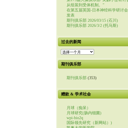
从组装到受体机制。”
在第五届英国-日本神经科学研讨
发表
期刊俱乐部 2026/03/15 (石川)
期刊俱乐部 2026/3/2 (托马斯)
过去的新闻
过
去
的
期刊俱乐部
新
闻
期刊俱乐部
(353)
赠款 & 学术社会
月球（痴呆）
月球研究(肠内细菌)
wpi-bio2q
国际领先研究（新网站）)
凯奥大学医学院