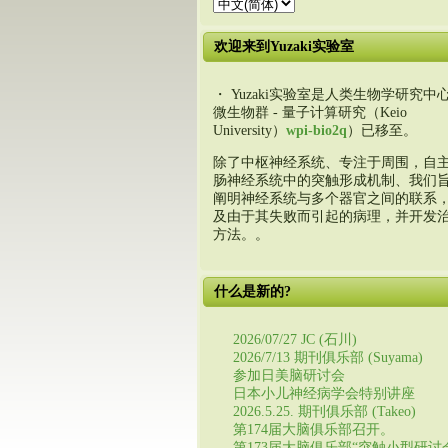
欢迎来到Yuzaki实验室
・ Yuzaki实验室是人类生物学研究中心
微生物群 - 量子计算研究（Keio
University）
wpi-bio2q
）已移至。
除了中枢神经系统、专注于周围，自
肠神经系统中的突触形成机制、我们
阐明神经系统与多个器官之间的联系
及由于其失败而引起的病理，并开发
方法。。
什么是新的?
2026/07/27 JC (石川)
2026/7/13 期刊俱乐部 (Suyama)
参加日美脑研讨会
日本小儿神经病学会特别讲座
2026.5.25. 期刊俱乐部 (Takeo)
第174届大脑俱乐部召开。
第173届大脑俱乐部“突触小型研讨会