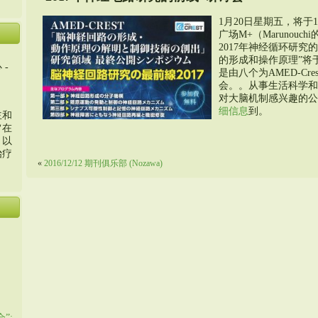
1月20日星期五，将于1
广场M+（Marunouc
2017年神经循环研
的形成和操作原理”将于
 -
是由八个为AMED-C
会。。从事生活科学和
对大脑机制感兴趣的公
细信息
到。
主和
旨在
，以
治疗
«
2016/12/12 期刊俱乐部 (Nozawa)
”: