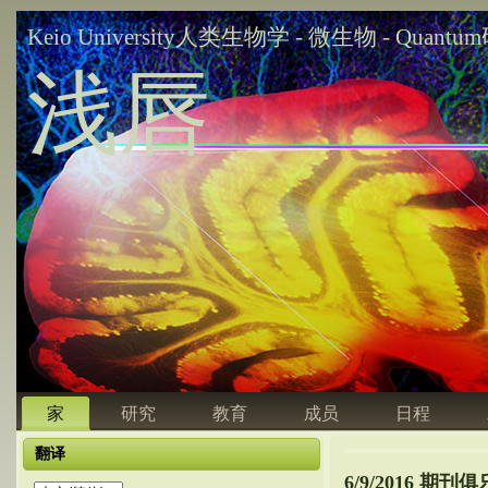
Keio University人类生物学 - 微生物 - Quant
浅唇
家
研究
教育
成员
日程
翻译
6/9/2016 期刊