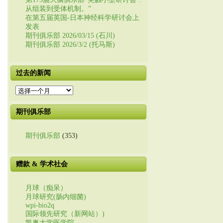
从组装到受体机制。”
在第五届英国-日本神经科学研讨会上
发表
期刊俱乐部 2026/03/15 (石川)
期刊俱乐部 2026/3/2 (托马斯)
过去的新闻
过
去
的
期刊俱乐部
新
闻
期刊俱乐部
(353)
赠款 & 学术社会
月球（痴呆）
月球研究(肠内细菌)
wpi-bio2q
国际领先研究（新网站）)
凯奥大学医学院