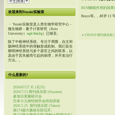
REM睡眠作用的因果证
欢迎来到Yuzaki实验室
Boyce等。,
科学
13 可
・ Yuzaki实验室是人类生物学研究中心 -
微生物群 - 量子计算研究（Keio
University）
wpi-bio2q
）已移至。
«
5/30/2016 期刊俱乐部
除了中枢神经系统、专注于周围，自主和
肠神经系统中的突触形成机制、我们旨在
阐明神经系统与多个器官之间的联系，以
及由于其失败而引起的病理，并开发治疗
方法。。
什么是新的?
2026/07/27 JC (石川)
2026/7/13 期刊俱乐部 (Suyama)
参加日美脑研讨会
日本小儿神经病学会特别讲座
2026.5.25. 期刊俱乐部 (Takeo)
第174届大脑俱乐部召开。
第173届大脑俱乐部“突触小型研讨会”: