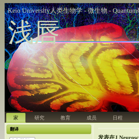
Keio University人类生物学 - 微生物 - Quant
浅唇
家
研究
教育
成员
日程
翻译
发表在J Neurosc