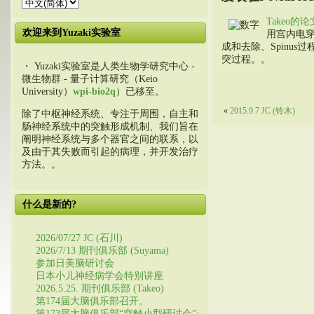
Takeo的论
欢迎来到Yuzaki实验室
用宫内电穿
成和去除、Spinu
突过程。。
・ Yuzaki实验室是人类生物学研究中心 -
微生物群 - 量子计算研究（Keio
University）
wpi-bio2q
）已移至。
«
2015.9.7 JC (铃木)
除了中枢神经系统、专注于周围，自主和
肠神经系统中的突触形成机制、我们旨在
阐明神经系统与多个器官之间的联系，以
及由于其失败而引起的病理，并开发治疗
方法。。
什么是新的?
2026/07/27 JC (石川)
2026/7/13 期刊俱乐部 (Suyama)
参加日美脑研讨会
日本小儿神经病学会特别讲座
2026.5.25. 期刊俱乐部 (Takeo)
第174届大脑俱乐部召开。
第173届大脑俱乐部“突触小型研讨会”: