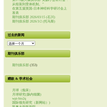
从组装到受体机制。”
在第五届英国-日本神经科学研讨会上
发表
期刊俱乐部 2026/03/15 (石川)
期刊俱乐部 2026/3/2 (托马斯)
过去的新闻
过
去
的
期刊俱乐部
新
闻
期刊俱乐部
(353)
赠款 & 学术社会
月球（痴呆）
月球研究(肠内细菌)
wpi-bio2q
国际领先研究（新网站）)
凯奥大学医学院