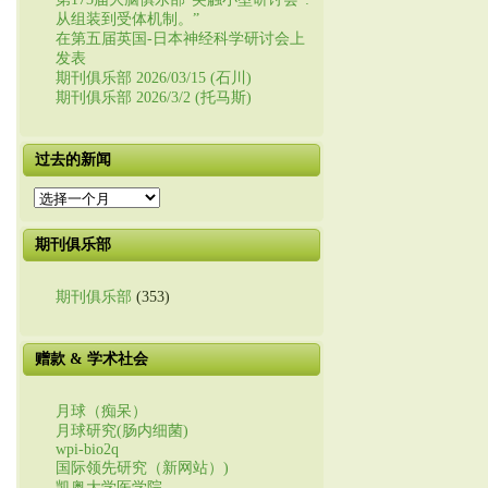
从组装到受体机制。”
在第五届英国-日本神经科学研讨会上
发表
期刊俱乐部 2026/03/15 (石川)
期刊俱乐部 2026/3/2 (托马斯)
过去的新闻
过
去
的
期刊俱乐部
新
闻
期刊俱乐部
(353)
赠款 & 学术社会
月球（痴呆）
月球研究(肠内细菌)
wpi-bio2q
国际领先研究（新网站）)
凯奥大学医学院