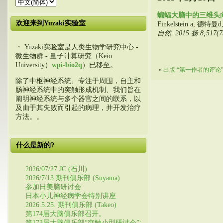
蝙蝠大脑中的三维头
欢迎来到Yuzaki实验室
Finkelstein a, 德特曼d, 
自然. 2015 扬 8;517(7
・ Yuzaki实验室是人类生物学研究中心 -
微生物群 - 量子计算研究（Keio
University）
wpi-bio2q
）已移至。
«
出版 “第一作者的评论”
除了中枢神经系统、专注于周围，自主和
肠神经系统中的突触形成机制、我们旨在
阐明神经系统与多个器官之间的联系，以
及由于其失败而引起的病理，并开发治疗
方法。。
什么是新的?
2026/07/27 JC (石川)
2026/7/13 期刊俱乐部 (Suyama)
参加日美脑研讨会
日本小儿神经病学会特别讲座
2026.5.25. 期刊俱乐部 (Takeo)
第174届大脑俱乐部召开。
第173届大脑俱乐部“突触小型研讨会”: