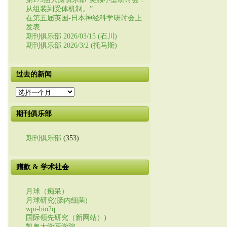
从组装到受体机制。”
在第五届英国-日本神经科学研讨会上
发表
期刊俱乐部 2026/03/15 (石川)
期刊俱乐部 2026/3/2 (托马斯)
过去的新闻
过
去
的
期刊俱乐部
新
闻
期刊俱乐部
(353)
赠款 & 学术社会
月球（痴呆）
月球研究(肠内细菌)
wpi-bio2q
国际领先研究（新网站）)
凯奥大学医学院