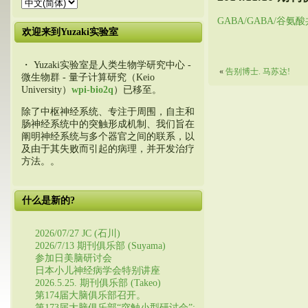
GABA/GABA/谷
欢迎来到Yuzaki实验室
・ Yuzaki实验室是人类生物学研究中心 -
«
告别博士. 马苏达!
微生物群 - 量子计算研究（Keio
University）
wpi-bio2q
）已移至。
除了中枢神经系统、专注于周围，自主和
肠神经系统中的突触形成机制、我们旨在
阐明神经系统与多个器官之间的联系，以
及由于其失败而引起的病理，并开发治疗
方法。。
什么是新的?
2026/07/27 JC (石川)
2026/7/13 期刊俱乐部 (Suyama)
参加日美脑研讨会
日本小儿神经病学会特别讲座
2026.5.25. 期刊俱乐部 (Takeo)
第174届大脑俱乐部召开。
第173届大脑俱乐部“突触小型研讨会”: