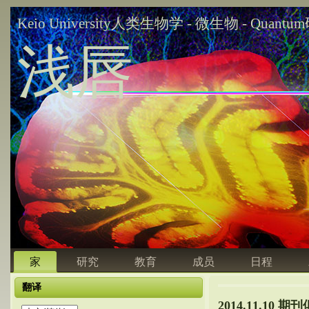
Keio University人类生物学 - 微生物 - Quant
浅唇
家
研究
教育
成员
日程
翻译
2014.11.10 期