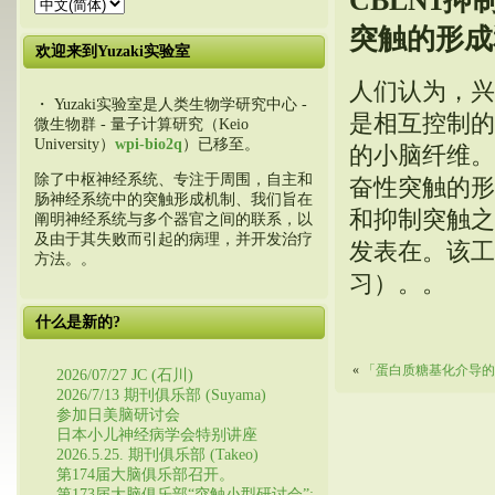
CBLN1抑
突触的形成
欢迎来到Yuzaki实验室
人们认为，兴
・ Yuzaki实验室是人类生物学研究中心 -
是相互控制的
微生物群 - 量子计算研究（Keio
University）
wpi-bio2q
）已移至。
的小脑纤维。、
除了中枢神经系统、专注于周围，自主和
奋性突触的形
肠神经系统中的突触形成机制、我们旨在
和抑制突触之
阐明神经系统与多个器官之间的联系，以
及由于其失败而引起的病理，并开发治疗
发表在。该工
方法。。
习）。。
什么是新的?
«
「蛋白质糖基化介导的
2026/07/27 JC (石川)
2026/7/13 期刊俱乐部 (Suyama)
参加日美脑研讨会
日本小儿神经病学会特别讲座
2026.5.25. 期刊俱乐部 (Takeo)
第174届大脑俱乐部召开。
第173届大脑俱乐部“突触小型研讨会”: