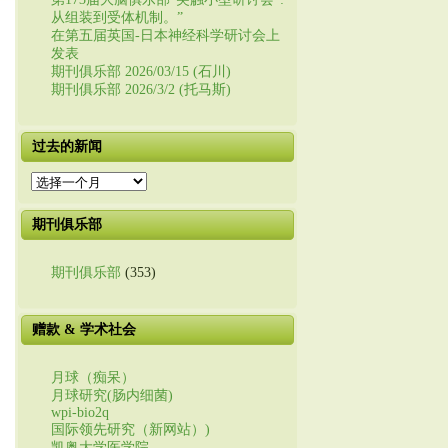
从组装到受体机制。”
在第五届英国-日本神经科学研讨会上
发表
期刊俱乐部 2026/03/15 (石川)
期刊俱乐部 2026/3/2 (托马斯)
过去的新闻
过
去
的
期刊俱乐部
新
闻
期刊俱乐部
(353)
赠款 & 学术社会
月球（痴呆）
月球研究(肠内细菌)
wpi-bio2q
国际领先研究（新网站）)
凯奥大学医学院