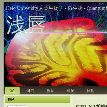
Keio University人类生物学 - 微生物 - Quant
浅唇
家
研究
教育
成员
日程
翻译