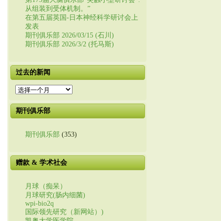
从组装到受体机制。”
在第五届英国-日本神经科学研讨会上
发表
期刊俱乐部 2026/03/15 (石川)
期刊俱乐部 2026/3/2 (托马斯)
过去的新闻
过
去
的
期刊俱乐部
新
闻
期刊俱乐部
(353)
赠款 & 学术社会
月球（痴呆）
月球研究(肠内细菌)
wpi-bio2q
国际领先研究（新网站）)
凯奥大学医学院