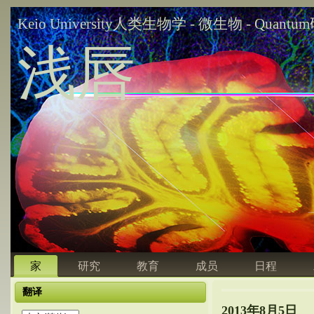
Keio University人类生物学 - 微生物 - Quant
浅唇
家
研究
教育
成员
日程
翻译
2013年8月5日