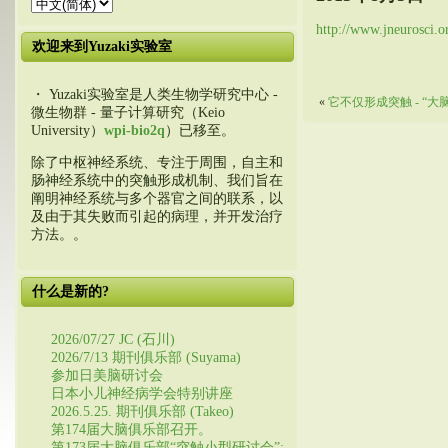
http://www.jneurosci.o
欢迎来到Yuzaki实验室
・ Yuzaki实验室是人类生物学研究中心 -
«
它不仅形成突触 - “大
微生物群 - 量子计算研究（Keio
University）
wpi-bio2q
）已移至。
除了中枢神经系统、专注于周围，自主和
肠神经系统中的突触形成机制、我们旨在
阐明神经系统与多个器官之间的联系，以
及由于其失败而引起的病理，并开发治疗
方法。。
什么是新的?
2026/07/27 JC (石川)
2026/7/13 期刊俱乐部 (Suyama)
参加日美脑研讨会
日本小儿神经病学会特别讲座
2026.5.25. 期刊俱乐部 (Takeo)
第174届大脑俱乐部召开。
第173届大脑俱乐部“突触小型研讨会”: