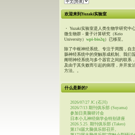
欢迎来到Yuzaki实验室
・ Yuzaki实验室是人类生物学研究中心
微生物群 - 量子计算研究（Keio
University）
wpi-bio2q
）已移至。
除了中枢神经系统、专注于周围，自
肠神经系统中的突触形成机制、我们
阐明神经系统与多个器官之间的联系
及由于其失败而引起的病理，并开发
方法。。
什么是新的?
2026/07/27 JC (石川)
2026/7/13 期刊俱乐部 (Suyama)
参加日美脑研讨会
日本小儿神经病学会特别讲座
2026.5.25. 期刊俱乐部 (Takeo)
第174届大脑俱乐部召开。
第173届大脑俱乐部“突触小型研讨会