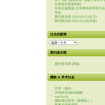
从组装到受体机制。”
在第五届英国-日本神经科学研讨
发表
期刊俱乐部 2026/03/15 (石川)
期刊俱乐部 2026/3/2 (托马斯)
过去的新闻
过
去
的
期刊俱乐部
新
闻
期刊俱乐部
(353)
赠款 & 学术社会
月球（痴呆）
月球研究(肠内细菌)
wpi-bio2q
国际领先研究（新网站）)
凯奥大学医学院