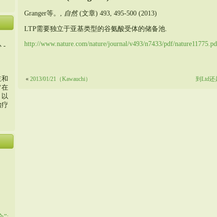
Granger等。,
自然
(文章) 493, 495-500 (2013)
LTP需要独立于亚基类型的谷氨酸受体的储备池.
http://www.nature.com/nature/journal/v493/n7433/pdf/nature11775.pd
 -
主和
«
2013/01/21（Kawauchi）
到Ltd
旨在
，以
治疗
”: