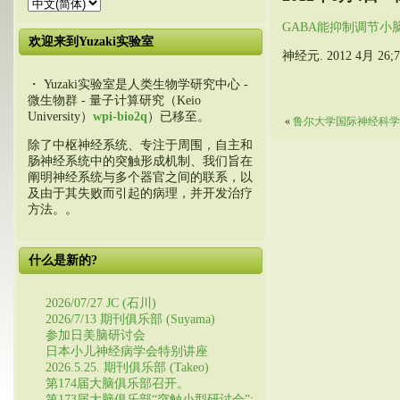
GABA能抑制调节小
欢迎来到Yuzaki实验室
神经元. 2012 4月 26;74
・ Yuzaki实验室是人类生物学研究中心 -
微生物群 - 量子计算研究（Keio
University）
wpi-bio2q
）已移至。
«
鲁尔大学国际神经科学
除了中枢神经系统、专注于周围，自主和
肠神经系统中的突触形成机制、我们旨在
阐明神经系统与多个器官之间的联系，以
及由于其失败而引起的病理，并开发治疗
方法。。
什么是新的?
2026/07/27 JC (石川)
2026/7/13 期刊俱乐部 (Suyama)
参加日美脑研讨会
日本小儿神经病学会特别讲座
2026.5.25. 期刊俱乐部 (Takeo)
第174届大脑俱乐部召开。
第173届大脑俱乐部“突触小型研讨会”: