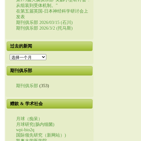
从组装到受体机制。”
在第五届英国-日本神经科学研讨会上
发表
期刊俱乐部 2026/03/15 (石川)
期刊俱乐部 2026/3/2 (托马斯)
过去的新闻
过
去
的
期刊俱乐部
新
闻
期刊俱乐部
(353)
赠款 & 学术社会
月球（痴呆）
月球研究(肠内细菌)
wpi-bio2q
国际领先研究（新网站）)
凯奥大学医学院