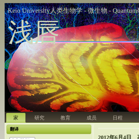
Keio University人类生物学 - 微生物 - Quant
浅唇
家
研究
教育
成员
日程
翻译
2012年6月4日