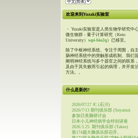
欢迎来到Yuzaki实验室
・ Yuzaki实验室是人类生物学研究中心
微生物群 - 量子计算研究（Keio
University）
wpi-bio2q
）已移至。
除了中枢神经系统、专注于周围，自
肠神经系统中的突触形成机制、我们
阐明神经系统与多个器官之间的联系
及由于其失败而引起的病理，并开发
方法。。
什么是新的?
2026/07/27 JC (石川)
2026/7/13 期刊俱乐部 (Suyama)
参加日美脑研讨会
日本小儿神经病学会特别讲座
2026.5.25. 期刊俱乐部 (Takeo)
第174届大脑俱乐部召开。
第173届大脑俱乐部“突触小型研讨会