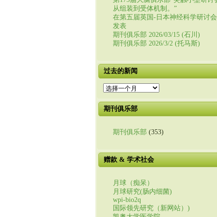
从组装到受体机制。”
在第五届英国-日本神经科学研讨
发表
期刊俱乐部 2026/03/15 (石川)
期刊俱乐部 2026/3/2 (托马斯)
过去的新闻
过
去
的
期刊俱乐部
新
闻
期刊俱乐部
(353)
赠款 & 学术社会
月球（痴呆）
月球研究(肠内细菌)
wpi-bio2q
国际领先研究（新网站）)
凯奥大学医学院