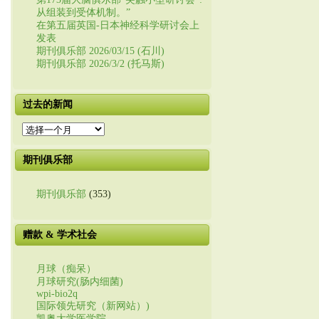
从组装到受体机制。”
在第五届英国-日本神经科学研讨会上
发表
期刊俱乐部 2026/03/15 (石川)
期刊俱乐部 2026/3/2 (托马斯)
过去的新闻
过
去
的
期刊俱乐部
新
闻
期刊俱乐部
(353)
赠款 & 学术社会
月球（痴呆）
月球研究(肠内细菌)
wpi-bio2q
国际领先研究（新网站）)
凯奥大学医学院