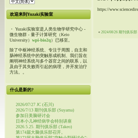
https://www.scienced
欢迎来到Yuzaki实验室
・ Yuzaki实验室是人类生物学研究中心 -
«
2024/08/26 期刊俱乐部 
微生物群 - 量子计算研究（Keio
University）
wpi-bio2q
）已移至。
除了中枢神经系统、专注于周围，自主和
肠神经系统中的突触形成机制、我们旨在
阐明神经系统与多个器官之间的联系，以
及由于其失败而引起的病理，并开发治疗
方法。。
什么是新的?
2026/07/27 JC (石川)
2026/7/13 期刊俱乐部 (Suyama)
参加日美脑研讨会
日本小儿神经病学会特别讲座
2026.5.25. 期刊俱乐部 (Takeo)
第174届大脑俱乐部召开。
第173届大脑俱乐部“突触小型研讨会”: