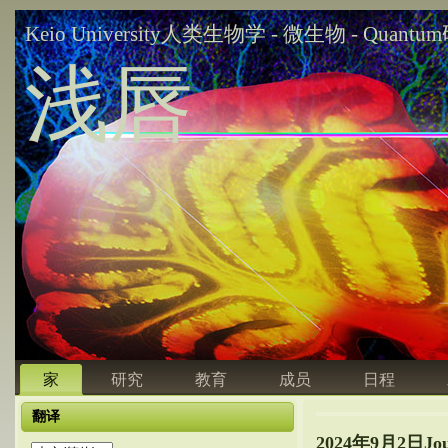
Keio University人类生物学 - 微生物 - Quant
浅唇
家
研究
教育
成员
日程
翻译
2024年9月2日Jou