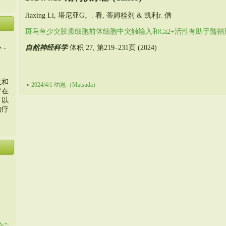
Jiaxing Li, 塔尼亚G。. 看, 蒂姆栓剂 & 凯利r. 僧
斑马鱼少突胶质细胞前体细胞中突触输入和Ca2+活性有助于髓鞘
自然神经科学
体积 27, 第219–231页 (2024)
 -
主和
«
2024/4/1 幼崽（Matsuda）
旨在
，以
治疗
”: