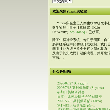
欢迎来到Yuzaki实验室
・ Yuzaki实验室是人类生物学研究中心
微生物群 - 量子计算研究（Keio
University）
wpi-bio2q
）已移至。
除了中枢神经系统、专注于周围，自
肠神经系统中的突触形成机制、我们
阐明神经系统与多个器官之间的联系
及由于其失败而引起的病理，并开发
方法。。
什么是新的?
2026/07/27 JC (石川)
2026/7/13 期刊俱乐部 (Suyama)
参加日美脑研讨会
日本小儿神经病学会特别讲座
2026.5.25. 期刊俱乐部 (Takeo)
第174届大脑俱乐部召开。
第173届大脑俱乐部“突触小型研讨会