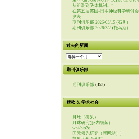
从组装到受体机制。”
在第五届英国-日本神经科学研讨
发表
期刊俱乐部 2026/03/15 (石川)
期刊俱乐部 2026/3/2 (托马斯)
过去的新闻
过
去
的
期刊俱乐部
新
闻
期刊俱乐部
(353)
赠款 & 学术社会
月球（痴呆）
月球研究(肠内细菌)
wpi-bio2q
国际领先研究（新网站）)
凯奥大学医学院