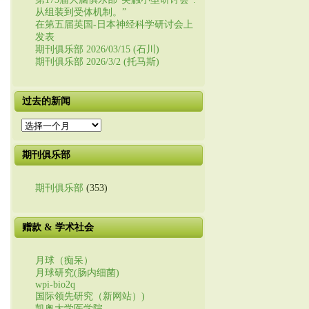
从组装到受体机制。”
在第五届英国-日本神经科学研讨会上
发表
期刊俱乐部 2026/03/15 (石川)
期刊俱乐部 2026/3/2 (托马斯)
过去的新闻
过
去
的
期刊俱乐部
新
闻
期刊俱乐部
(353)
赠款 & 学术社会
月球（痴呆）
月球研究(肠内细菌)
wpi-bio2q
国际领先研究（新网站）)
凯奥大学医学院