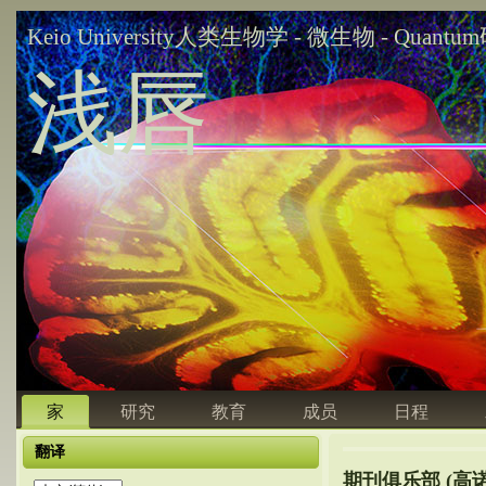
Keio University人类生物学 - 微生物 - Quant
浅唇
家
研究
教育
成员
日程
翻译
期刊俱乐部 (高诺