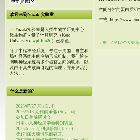
空间分辨的蛋白质组
欢迎来到Yuzaki实验室
生物, https://www.biorx
・ Yuzaki实验室是人类生物学研究中心 -
微生物群 - 量子计算研究（Keio
University）
wpi-bio2q
）已移至。
«
举行了第157个大脑俱
除了中枢神经系统、专注于周围，自主和
肠神经系统中的突触形成机制、我们旨在
阐明神经系统与多个器官之间的联系，以
及由于其失败而引起的病理，并开发治疗
方法。。
什么是新的?
2026/07/27 JC (石川)
2026/7/13 期刊俱乐部 (Suyama)
参加日美脑研讨会
日本小儿神经病学会特别讲座
2026.5.25. 期刊俱乐部 (Takeo)
第174届大脑俱乐部召开。
第173届大脑俱乐部“突触小型研讨会”: