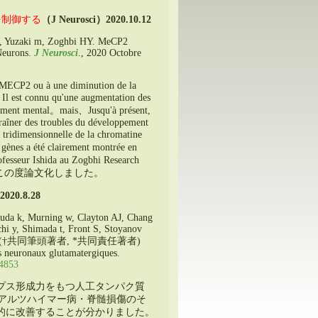
を制御する
（J Neurosci）
2020.10.12
, Yuzaki m,
Zoghbi HY
.
MeCP2
Neurons
.
J Neurosci
., 2020 Octobre
à MECP2 ou à une diminution de la
、Il est connu qu'une augmentation des
ppement mental。mais、Jusqu'à présent,
traîner des troubles du développement
 tridimensionnelle de la chromatine
 gènes a été clairement montrée en
ofesseur Ishida au Zogbhi Research
この度論文化しました
。
2020.8.28
tsuda k, Murning w, Clayton AJ, Chang
hi y, Shimada t, Front S, Stoyanov
(
†共同筆頭著者
, *
共同責任著者
)
ts neuronaux glutamatergiques.
b4853
プス形成力をもつ人工タンパク質
アルツハイマー病・脊髄損傷のそ
的に改善することが分かりました
。