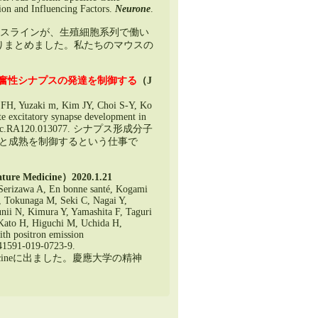
on and Influencing Factors
.
Neurone
.
ウスラインが
、
生殖細胞系列で働い
が取りまとめました
。
私たちのマウスの
ける興奮性シナプスの発達を制御する
（J
 FH
, Yuzaki m,
Kim JY
,
Choi S-Y
,
Ko
ate excitatory synapse development in
bc.RA120.013077.
シナプス形成分子
細胞形成と成熟を制御するという仕事で
ture Medicine）
2020.1.21
Serizawa A
, En bonne santé,
Kogami
,
Tokunaga M
,
Seki C
,
Nagai Y
,
nii N
,
Kimura Y
,
Yamashita F
,
Taguri
Kato H
,
Higuchi M
,
Uchida H
,
ith positron emission
41591-019-0723-9
.
ineに出ました
。
慶應大学の精神