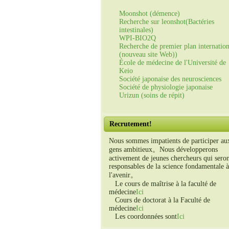
Moonshot (démence)
Recherche sur leonshot(Bactéries
intestinales)
WPI-BIO2Q
Recherche de premier plan internation
(nouveau site Web))
École de médecine de l'Université de
Keio
Société japonaise des neurosciences
Société de physiologie japonaise
Urizun (soins de répit)
Recrutement!
Nous sommes impatients de participer au
gens ambitieux。Nous développerons
activement de jeunes chercheurs qui sero
responsables de la science fondamentale à
l'avenir。
Le cours de maîtrise à la faculté de
médecine
Ici
Cours de doctorat à la Faculté de
médecine
Ici
Les coordonnées sont
Ici