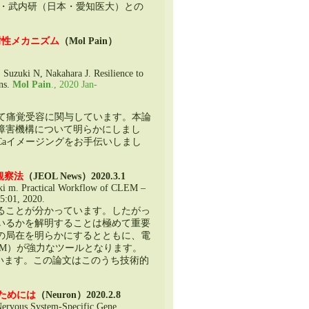
DZNE）・武内研（日本・愛知医大）との
耐性メカニズム
（Mol Pain）
,
Suzuki N
,
Nakahara J
.
Resilience to
ns
.
Mol Pain
., 2020
Jan-
いて痛覚受容に関与しています
。
本論
障害機構について明らかにしまし
Caイメージングをお手伝いしまし
観察法
（JEOL News）
2020.3.1
aki m.
Practical Workflow of CLEM
–
5:01, 2020.
ることが分かっています
。
したがっ
いるかを解明することは極めて重要
の局在を明らかにするとともに
、
電
EM）が強力なツールとなります
。
います
。
この論文はこのうち技術的
ためには
（Neuron）
2020.2.8
Nervous System-Specific Gene