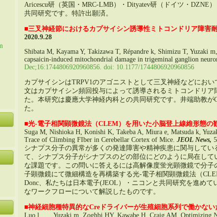
Aricescu研（英国・MRC-LMB）・Dityatev研（ドイツ・
共同研究です
。
特許出願済
。
■
三叉神経節におけるカプサイシン誘導性ミトコンドリア障害
2020.9.28
m
Shibata M
,
Kayama Y
,
Takizawa T
, Répandre k,
Shimizu T
, Yuzaki m
capsaicin-induced mitochondrial damage in trigeminal ganglion neuro
Dec
;16:1744806920960856. doi: 10.1177/1744806920960856
カプサイシンはTRPV1のアゴニストとして三叉神経などにお
文はカプサイシン頻回投与によって誘導されるミトコンドリア
た
。
本研究は慶應大学神経内科との共同研究です
。
井端助教が
た
。
■
光-電子相関顕微鏡法（CLEM）を用いた小脳登上線維形態の
Suga M
,
Nishioka H
,
Konishi K
,
Takeba A
, Miura e, Matsuda k, Yuz
Trace of Climbing FIber in Cerebellar Cortex of Mice
.
JEOL News
,
5
シナプス分子の異常が多くの発達障害や精神疾患に関与してい
て
、
シナプス分子がシナプスのどの部位にどのように局在して
な課題です
。
この問いに答えるには高解像度蛍光顕微鏡で分子
子顕微鏡にて微細構造を再構築する光-電子相関顕微鏡法（CL
Donc、
私たちは日本電子
(
JEOL）・ニコンと共同研究を進めて
なワークフローについて解説したものです
。
■
神経細胞種特異的なCreドライバーが生殖細胞系列で働かない
Luo l, …, Yuzaki m,
Zoghbi HY
,
Kawabe H
,
Craig AM
.
Optimizing 