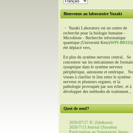
Bienvenue au laboratoire Yuzaki
・ Yuzaki Laboratory est un centre de
recherche pour la biologie humaine -
Microbiote - Recherche informatique
quantique (Université Keio)
WPI-BIO2Q
été déplacé vers。
En plus du système nerveux central、Se
concentrer sur les mécanismes de format
synaptique dans le système nerveux
périphérique, autonome et entérique、No
visons à clarifier le lien entre le système
nerveux et plusieurs organes, et la
pathologie provoquée par son échec, et à
développer des méthodes de traitement.
Quoi de neuf?
2026/07/27 JC (Ishikawa)
2026/7/13 Journal (Suyama)
Participation au Symposium Japon-