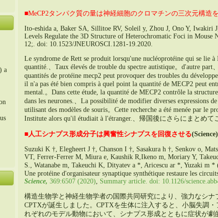
■MeCP2タンパク質の量は神経細胞のクロマチンの三次元構造
Ito-eshida a,
Baker SA
,
Sillitoe RV
, Soleil y,
Zhou J
,
Ono Y
,
Iwakiri J
Levels Regulate the 3D Structure of Heterochromatic Foci in Mouse 
12;. doi: 10.1523/
JNEUROSCI.1281-19.2020
.
Le syndrome de Rett se produit lorsqu'une nucléoprotéine qui se lie 
quantité.、Taux élevés de trouble du spectre autistique。d'autre part
) a
quantités de protéine mecp2 peut provoquer des troubles du dévelo
il n'a pas été bien compris à quel point la quantité de MECP2 peut en
mental.。Dans cette étude, la quantité de MECP2 contrôle la structure
dans les neurones.、La possibilité de modifier diverses expressions de
ion
utilisant des modèles de souris。Cette recherche a été menée par le pr
us
Institute alors qu'il étudiait à l'étranger.、
帰国後にさらにまとめて
■
人工シナプス形成分子は興奮性シナプスを回復させる
(Science)
Suzuki K †, Elegheert J †, Chanson I †, Sasakura h †, Senkov o, Ma
。
VT, Ferrer-Ferrer M, Miura e, Kaushik R,Ikeno m, Moriary Y, Takeuc
S., Watanabe m, Takeuchi K, Dityatev a *, Aricescu ar *, Yuzaki m * 
Une protéine d'organisateur synaptique synthétique restaure les circui
Science,
369:6507 (2020)
,
Summary article
. doi: 10.1126/
science.ab
構造生物学と神経生物学者の国際共同研究により
、
強力なシナ
CPTXが誕生しました
。
CPTXを生体に注入すると
、
小脳失調・
れぞれのモデル動物において
、
シナプス形成とともに症状が劇