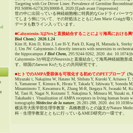
Targeting with Cre Driver Lines
:
Prevalence of Germline Recombinati
PII:S0896-6273(20)30008-8, 2020.[Epub avant l'impression]
世の中に出回っている神経細胞種に特異的なCreドライバーマ
てしまう例について
、
その対処法とともにAnn Marie Craig
データも数ライン入っています
。
al
■
Calsyntenin-3はNrxと直接結合することにより海馬にお
Biol Chem）
2020.1.24
Kim H
,
Kim D
, Kim J,
Lee H-Y
,
Park D
,
Kang H
, Matsuda k,
Sterky
J
,
Um JW
.
Calsyntenin-3 directly interacts with neurexins to orchestr
the hippocampus
J Biol Chem
,
295:9244-9262, 2020. doi: 10.1074/
j
Calsyntenin-3が特定のNeurexinと直接結合して海馬神経
す
。
韓国のJaewon Koたちとの共同研究です
。
■
ヒトでのAMPA受容体を可視化する初めてのPETプローブ
（Na
Miyazaki t,
Nakajima W
,
Hatano M
,
Shibata Y
,
Kuroki Y
,
Arisawa T
,
x
S
,
Yamanoue T
,
Kimura K
,
Hirata Y
,
Takada Y
,
Ishiwata Y
,
Sonoda M
Minamimoto T
,
Kawamura K
,
Zhang M-R
,
Ikegaya N
,
Iwasaki M
,
Ku
nt
M
,
Tani H
,
Nagai N
,
Koizumi T
,
Nakajima S
,
Mimura M
, Yuzaki m,
Takahashi t.
Visualization of AMPA receptors in living human brain w
tomography.
Médecine de la nature
,
26:281-288,
2020. doi:10.1038/
s
横浜市大医学部生理学教室・高橋教授らとの論文がNature Medic
科・生理学教室とともに行っているAMED研究の一環です
。