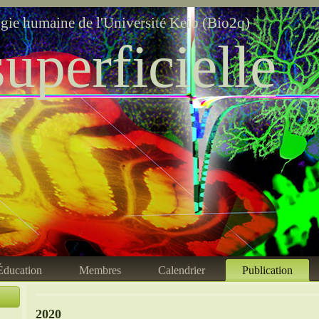
ogie humaine de l'Université Keio (Bio2q)
uperficielle
Éducation
Membres
Calendrier
Publication
2020